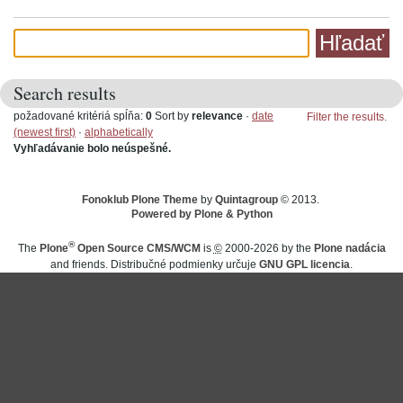
Search results
požadované kritériá spĺňa:
0
Sort by
relevance
·
date
Filter the results.
(newest first)
·
alphabetically
Vyhľadávanie bolo neúspešné.
Fonoklub Plone Theme
by
Quintagroup
© 2013.
Powered by Plone & Python
®
The
Plone
Open Source CMS/WCM
is
©
2000-2026 by the
Plone nadácia
and friends. Distribučné podmienky určuje
GNU GPL licencia
.