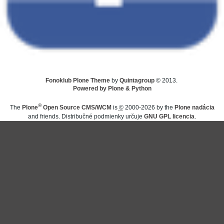
Fonoklub Plone Theme
by
Quintagroup
© 2013.
Powered by Plone & Python
®
The
Plone
Open Source CMS/WCM
is
©
2000-2026 by the
Plone nadácia
and friends. Distribučné podmienky určuje
GNU GPL licencia
.