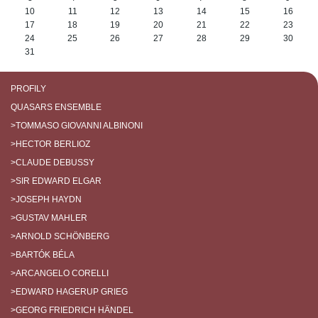
10
11
12
13
14
15
16
17
18
19
20
21
22
23
24
25
26
27
28
29
30
31
PROFILY
QUASARS ENSEMBLE
>TOMMASO GIOVANNI ALBINONI
>HECTOR BERLIOZ
>CLAUDE DEBUSSY
>SIR EDWARD ELGAR
>JOSEPH HAYDN
>GUSTAV MAHLER
>ARNOLD SCHÖNBERG
>BARTÓK BÉLA
>ARCANGELO CORELLI
>EDWARD HAGERUP GRIEG
>GEORG FRIEDRICH HÄNDEL