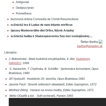
Antigonae
Oedipus tyran
Prometheus
duchovná dráma Comoedia de Christi Resurrectione
scénická hra 8 Ludus de nato Infante mirificus
úpravy Monteverdiho diel Orfeo, Nárek Ariadny
scénická hudba k Shakespearovmu Snu noci svätojánskej ...
Štefan Bartha
bartha@amadeo.sk
Literatúra :
J. Bukovinská : Malá hudobná encyklopédia, 4. diel,
Hudobniny
AMADEO
, 1999
S. Haraschin, T. Chylinska, B. Schäffer : Sprievodca koncertami, Opus
Bratislava, 1980
Jiří Vysloužil : Hudobníci 20. storočia, Opus Bratislava 1981
Jaromír Paclt : Slovník světových skladatelů, Editio Supraphon, 1972
Winfried Zilling : Variace na novou hudbu, Editio Supraphon, 1971
Mirko Očadlík a kol. : Svět orchestrů, Panton 1965