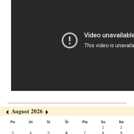
August 2026
«
»
Po
Ut
St
Št
Pia
So
Ne
August
1
2
3
4
5
6
7
8
9