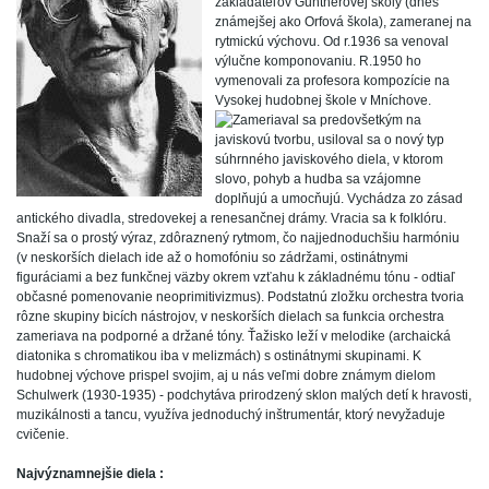
zakladateľov Güntherovej školy (dnes
známejšej ako Orfová škola), zameranej na
rytmickú výchovu. Od r.1936 sa venoval
výlučne komponovaniu. R.1950 ho
vymenovali za profesora kompozície na
Vysokej hudobnej škole v Mníchove.
Zameriaval sa predovšetkým na
javiskovú tvorbu, usiloval sa o nový typ
súhrnného javiskového diela, v ktorom
slovo, pohyb a hudba sa vzájomne
doplňujú a umocňujú. Vychádza zo zásad
antického divadla, stredovekej a renesančnej drámy. Vracia sa k folklóru.
Snaží sa o prostý výraz, zdôraznený rytmom, čo najjednoduchšiu harmóniu
(v neskorších dielach ide až o homofóniu so zádržami, ostinátnymi
figuráciami a bez funkčnej väzby okrem vzťahu k základnému tónu - odtiaľ
občasné pomenovanie neoprimitivizmus). Podstatnú zložku orchestra tvoria
rôzne skupiny bicích nástrojov, v neskorších dielach sa funkcia orchestra
zameriava na podporné a držané tóny. Ťažisko leží v melodike (archaická
diatonika s chromatikou iba v melizmách) s ostinátnymi skupinami. K
hudobnej výchove prispel svojim, aj u nás veľmi dobre známym dielom
Schulwerk (1930-1935) - podchytáva prirodzený sklon malých detí k hravosti,
muzikálnosti a tancu, využíva jednoduchý inštrumentár, ktorý nevyžaduje
cvičenie.
Najvýznamnejšie diela :