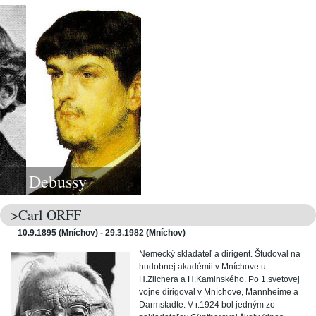
Debussy
Elgar
Hay
>Carl ORFF
10.9.1895 (Mníchov) - 29.3.1982 (Mníchov)
Nemecký skladateľ a dirigent. Študoval na
hudobnej akadémii v Mníchove u
H.Zilchera a H.Kaminského. Po 1.svetovej
vojne dirigoval v Mníchove, Mannheime a
Darmstadte. V r.1924 bol jedným zo