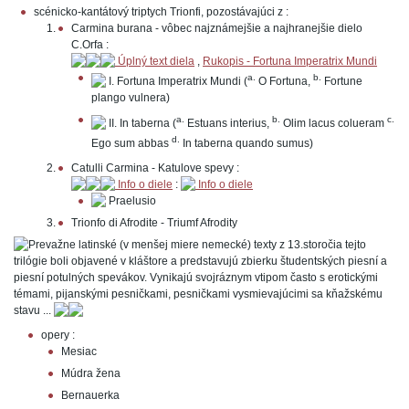
scénicko-kantátový triptych Trionfi, pozostávajúci z :
Carmina burana - vôbec najznámejšie a najhranejšie dielo
C.Orfa :
Úplný text diela
,
Rukopis - Fortuna Imperatrix Mundi
a.
b.
I. Fortuna Imperatrix Mundi (
O Fortuna,
Fortune
plango vulnera)
a.
b.
c.
II. In taberna (
Estuans interius,
Olim lacus colueram
d.
Ego sum abbas
In taberna quando sumus)
Catulli Carmina - Katulove spevy :
Info o diele
:
Info o diele
Praelusio
Trionfo di Afrodite - Triumf Afrodity
Prevažne latinské (v menšej miere nemecké) texty z 13.storočia tejto
trilógie boli objavené v kláštore a predstavujú zbierku študentských piesní a
piesní potulných spevákov. Vynikajú svojráznym vtipom často s erotickými
témami, pijanskými pesničkami, pesničkami vysmievajúcimi sa kňažskému
stavu ...
opery :
Mesiac
Múdra žena
Bernauerka