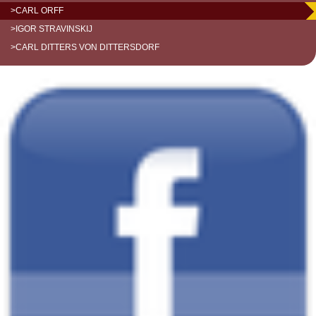
>CARL ORFF
>IGOR STRAVINSKIJ
>CARL DITTERS VON DITTERSDORF