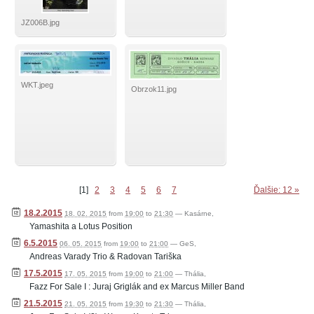
JZ006B.jpg
WKT.jpeg
Obrzok11.jpg
[
1
]
2
3
4
5
6
7
Ďalšie: 12 »
18.2.2015
18. 02. 2015
from
19:00
to
21:30
—
Kasárne
,
Yamashita a Lotus Position
6.5.2015
06. 05. 2015
from
19:00
to
21:00
—
GeS
,
Andreas Varady Trio & Radovan Tariška
17.5.2015
17. 05. 2015
from
19:00
to
21:00
—
Thália
,
Fazz For Sale I : Juraj Griglák and ex Marcus Miller Band
21.5.2015
21. 05. 2015
from
19:30
to
21:30
—
Thália
,