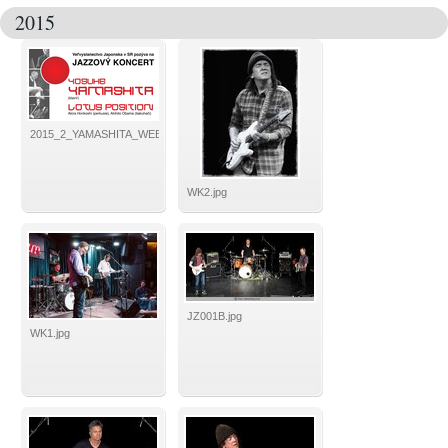
2015
2015_2_YAMASHITA_WEB_K13_660x365.png
WK2.jpg
JZ001B.jpg
WK1.jpg