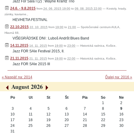
Jazz For Sala I (2) : Wayne Krantz Trio
24.6. - 9.8.2015
from
24. 06. 2015 19:00
to
09. 08. 2015 22:00
—
Kostoly, hrady,
zámky, kaviarne.
,
HEVHETIA FESTIVAL
22.10.2015
22. 10. 2015
from
19:00
to
21:00
—
Spoločenské centrum AULA,
Hlavná 68
,
VIŠEGRÁDSKE DNI : Luboš Andršt Blues Band
14.11.2015
14. 11. 2015
from
19:00
to
23:00
—
Historická radnica, Košice
,
Jazz FOR SAle Festival 2015, II.
21.11.2015
21. 11. 2015
from
19:00
to
22:00
—
Historická radnica, Košice
,
Jazz FOR SAle 2015 III
« Naspäť na: 2014
Ďalej na: 2016 »
August 2026
«
»
Po
Ut
St
Št
Pia
So
Ne
August
1
2
3
4
5
6
7
8
9
10
11
12
13
14
15
16
17
18
19
20
21
22
23
24
25
26
27
28
29
30
31