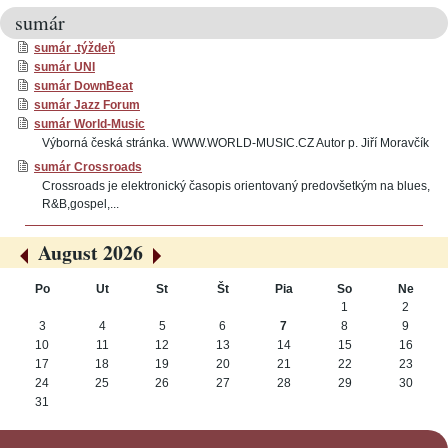
sumár
sumár .týždeň
sumár UNI
sumár DownBeat
sumár Jazz Forum
sumár World-Music
Výborná česká stránka. WWW.WORLD-MUSIC.CZ Autor p. Jiří Moravčík
sumár Crossroads
Crossroads je elektronický časopis orientovaný predovšetkým na blues,
R&B,gospel,...
August 2026
«
»
Po
Ut
St
Št
Pia
So
Ne
August
1
2
3
4
5
6
7
8
9
10
11
12
13
14
15
16
17
18
19
20
21
22
23
24
25
26
27
28
29
30
31