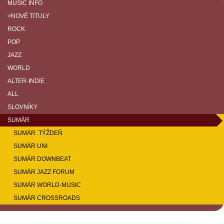
MUSIC INFO
>NOVÉ TITULY
ROCK
POP
JAZZ
WORLD
ALTER-INDIE
ALL
SLOVNÍKY
SUMÁR
SUMÁR .TÝŽDEŇ
SUMÁR UNI
SUMÁR DOWNBEAT
SUMÁR JAZZ FORUM
SUMÁR WORLD-MUSIC
SUMÁR CROSSROADS