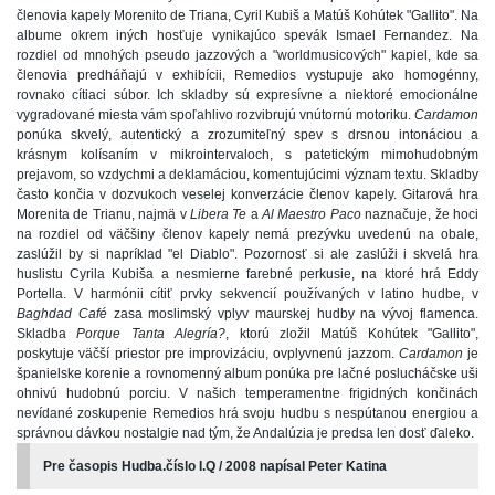
členovia kapely Morenito de Triana, Cyril Kubiš a Matúš Kohútek "Gallito". Na
albume okrem iných hosťuje vynikajúco spevák Ismael Fernandez. Na
rozdiel od mnohých pseudo jazzových a "worldmusicových" kapiel, kde sa
členovia predháňajú v exhibícii, Remedios vystupuje ako homogénny,
rovnako cítiaci súbor. Ich skladby sú expresívne a niektoré emocionálne
vygradované miesta vám spoľahlivo rozvibrujú vnútornú motoriku.
Cardamon
ponúka skvelý, autentický a zrozumiteľný spev s drsnou intonáciou a
krásnym kolísaním v mikrointervaloch, s patetickým mimohudobným
prejavom, so vzdychmi a deklamáciou, komentujúcimi význam textu. Skladby
často končia v dozvukoch veselej konverzácie členov kapely. Gitarová hra
Morenita de Trianu, najmä v
Libera Te
a
Al Maestro Paco
naznačuje, že hoci
na rozdiel od väčšiny členov kapely nemá prezývku uvedenú na obale,
zaslúžil by si napríklad "el Diablo". Pozornosť si ale zaslúži i skvelá hra
huslistu Cyrila Kubiša a nesmierne farebné perkusie, na ktoré hrá Eddy
Portella. V harmónii cítiť prvky sekvencií používaných v latino hudbe, v
Baghdad Café
zasa moslimský vplyv maurskej hudby na vývoj flamenca.
Skladba
Porque Tanta Alegría?
, ktorú zložil Matúš Kohútek "Gallito",
poskytuje väčší priestor pre improvizáciu, ovplyvnenú jazzom.
Cardamon
je
španielske korenie a rovnomenný album ponúka pre lačné poslucháčske uši
ohnivú hudobnú porciu. V našich temperamentne frigidných končinách
nevídané zoskupenie Remedios hrá svoju hudbu s nespútanou energiou a
správnou dávkou nostalgie nad tým, že Andalúzia je predsa len dosť ďaleko.
Pre časopis Hudba.číslo I.Q / 2008 napísal Peter Katina