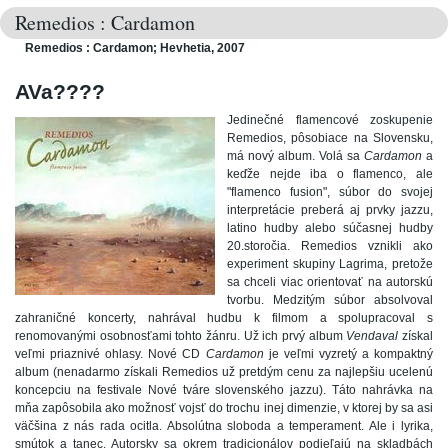
Remedios : Cardamon
Remedios : Cardamon; Hevhetia, 2007
AVa????
Jedinečné flamencové zoskupenie
Remedios, pôsobiace na Slovensku,
má nový album. Volá sa
Cardamon
a
keďže nejde iba o flamenco, ale
"flamenco fusion", súbor do svojej
interpretácie preberá aj prvky jazzu,
latino hudby alebo súčasnej hudby
20.storočia. Remedios vznikli ako
experiment skupiny Lagrima, pretože
sa chceli viac orientovať na autorskú
tvorbu. Medzitým súbor absolvoval
zahraničné koncerty, nahrával hudbu k filmom a spolupracoval s
renomovanými osobnosťami tohto žánru. Už ich prvý album
Vendaval
získal
veľmi priaznivé ohlasy. Nové CD
Cardamon
je veľmi vyzretý a kompaktný
album (nenadarmo získali Remedios už pretdým cenu za najlepšiu ucelenú
koncepciu na festivale Nové tváre slovenského jazzu). Táto nahrávka na
mňa zapôsobila ako možnosť vojsť do trochu inej dimenzie, v ktorej by sa asi
väčšina z nás rada ocitla. Absolútna sloboda a temperament. Ale i lyrika,
smútok a tanec. Autorsky sa okrem tradicionálov podieľajú na skladbách