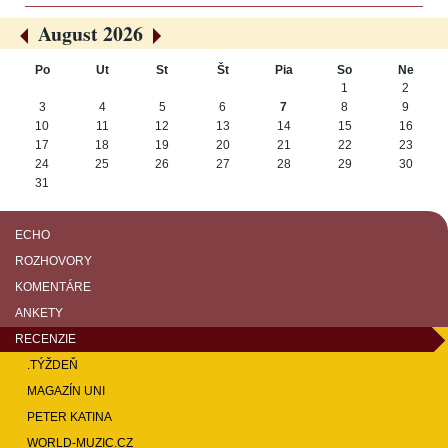
August 2026
«
»
Po
Ut
St
Št
Pia
So
Ne
August
1
2
3
4
5
6
7
8
9
10
11
12
13
14
15
16
17
18
19
20
21
22
23
24
25
26
27
28
29
30
31
ECHO
ROZHOVORY
KOMENTÁRE
ANKETY
RECENZIE
.TÝŽDEŇ
MAGAZÍN UNI
PETER KATINA
WORLD-MUZIC.CZ