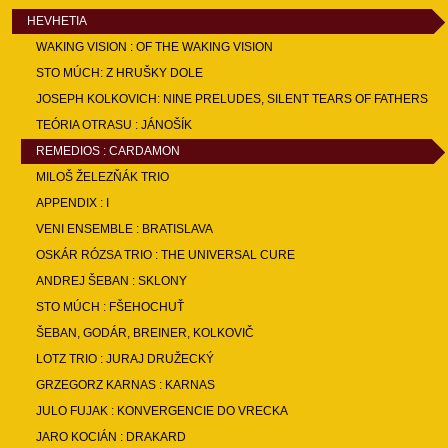
HEVHETIA
WAKING VISION : OF THE WAKING VISION
STO MÚCH: Z HRUŠKY DOLE
JOSEPH KOLKOVICH: NINE PRELUDES, SILENT TEARS OF FATHERS
TEÓRIA OTRASU : JÁNOŠÍK
REMEDIOS : CARDAMON
MILOŠ ŽELEZŇÁK TRIO
APPENDIX : I
VENI ENSEMBLE : BRATISLAVA
OSKÁR RÓZSA TRIO : THE UNIVERSAL CURE
ANDREJ ŠEBAN : SKLONY
STO MÚCH : FŠEHOCHUŤ
ŠEBAN, GODÁR, BREINER, KOLKOVIČ
LOTZ TRIO : JURAJ DRUŽECKÝ
GRZEGORZ KARNAS : KARNAS
JULO FUJAK : KONVERGENCIE DO VRECKA
JARO KOCIÁN : DRAKARD