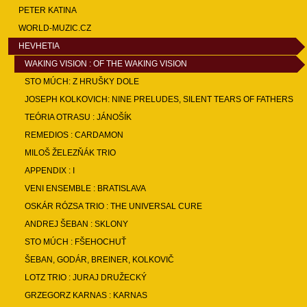
PETER KATINA
WORLD-MUZIC.CZ
HEVHETIA
WAKING VISION : OF THE WAKING VISION
STO MÚCH: Z HRUŠKY DOLE
JOSEPH KOLKOVICH: NINE PRELUDES, SILENT TEARS OF FATHERS
TEÓRIA OTRASU : JÁNOŠÍK
REMEDIOS : CARDAMON
MILOŠ ŽELEZŇÁK TRIO
APPENDIX : I
VENI ENSEMBLE : BRATISLAVA
OSKÁR RÓZSA TRIO : THE UNIVERSAL CURE
ANDREJ ŠEBAN : SKLONY
STO MÚCH : FŠEHOCHUŤ
ŠEBAN, GODÁR, BREINER, KOLKOVIČ
LOTZ TRIO : JURAJ DRUŽECKÝ
GRZEGORZ KARNAS : KARNAS