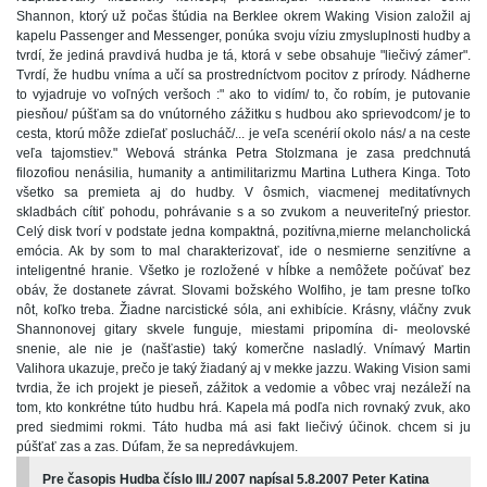
Shannon, ktorý už počas štúdia na Berklee okrem Waking Vision založil aj
kapelu Passenger and Messenger, ponúka svoju víziu zmysluplnosti hudby a
tvrdí, že jediná pravdivá hudba je tá, ktorá v sebe obsahuje "liečivý zámer".
Tvrdí, že hudbu vníma a učí sa prostredníctvom pocitov z prírody. Nádherne
to vyjadruje vo voľných veršoch :" ako to vidím/ to, čo robím, je putovanie
piesňou/ púšťam sa do vnútorného zážitku s hudbou ako sprievodcom/ je to
cesta, ktorú môže zdieľať poslucháč/... je veľa scenérií okolo nás/ a na ceste
veľa tajomstiev." Webová stránka Petra Stolzmana je zasa predchnutá
filozofiou nenásilia, humanity a antimilitarizmu Martina Luthera Kinga. Toto
všetko sa premieta aj do hudby. V ôsmich, viacmenej meditatívnych
skladbách cítiť pohodu, pohrávanie s a so zvukom a neuveriteľný priestor.
Celý disk tvorí v podstate jedna kompaktná, pozitívna,mierne melancholická
emócia. Ak by som to mal charakterizovať, ide o nesmierne senzitívne a
inteligentné hranie. Všetko je rozložené v hĺbke a nemôžete počúvať bez
obáv, že dostanete závrat. Slovami božského Wolfiho, je tam presne toľko
nôt, koľko treba. Žiadne narcistické sóla, ani exhibície. Krásny, vláčny zvuk
Shannonovej gitary skvele funguje, miestami pripomína di- meolovské
snenie, ale nie je (našťastie) taký komerčne nasladlý. Vnímavý Martin
Valihora ukazuje, prečo je taký žiadaný aj v mekke jazzu. Waking Vision sami
tvrdia, že ich projekt je pieseň, zážitok a vedomie a vôbec vraj nezáleží na
tom, kto konkrétne túto hudbu hrá. Kapela má podľa nich rovnaký zvuk, ako
pred siedmimi rokmi. Táto hudba má asi fakt liečivý účinok. chcem si ju
púšťať zas a zas. Dúfam, že sa nepredávkujem.
Pre časopis Hudba číslo III./ 2007 napísal 5.8.2007 Peter Katina