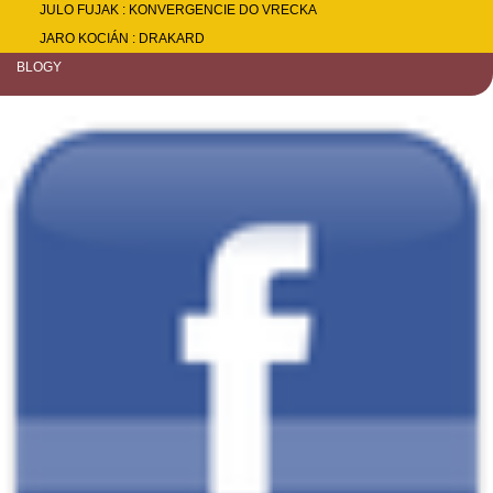
JULO FUJAK : KONVERGENCIE DO VRECKA
JARO KOCIÁN : DRAKARD
BLOGY