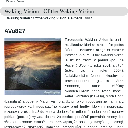
Waking Vision
Waking Vision : Of the Waking Vision
Waking Vision : Of the Waking Vision, Hevhetia, 2007
AVa827
Zoskupenie Waking Vision je partia
muzikantov, ktorí sa stretli ešte počas
štúdií na Berklee College of Music v
Bostone. Album
Of the Waking Vision
je už ich tretím v poradí (po
The
Ancient Bloom
z roku 2001 a
High
Selva Up
z roku 2004).
Najaktívnejším členom skupiny je
pravdepodobne gitarista John
Shannon, autor väčšiny
skladieb.Okrem neho tvoria kapelu
Peter Stolzman (klávesy), Mitch Cohn
(basgitara) a bubeník Martin Valihora. Už pri prvom počúvaní sa na mňa z
reproduktorov valil neopísateľne krásny prúd hudby, ktorý mi nepretržite
rezonoval v ušiach až do konca. Je to veľmi príjemná hudba, ktorá na prvý
pohľad (počutie) vytvára dojem, že nechce prinášať prevratné zmeny. Ide
však len o zdanie. Skutočne ma prekvapilo, že obsahuje navyše aj ucelený,
rozpracovaný filozofický koncept, presahujúci hudobné hranice. John