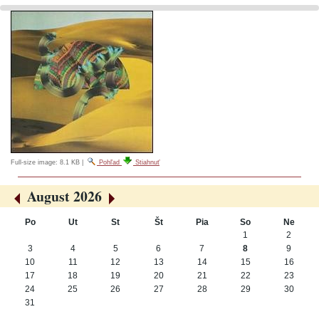
Full-size image:
8.1 KB
|
Pohľad
Stiahnuť
August 2026
«
»
Po
Ut
St
Št
Pia
So
Ne
August
1
2
3
4
5
6
7
8
9
10
11
12
13
14
15
16
17
18
19
20
21
22
23
24
25
26
27
28
29
30
31