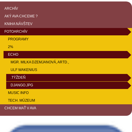
ARCHÍV
AKÝ AVA CHCEME ?
KNIHA NÁVŠTEV
FOTOARCHÍV
PROGRAMY
2%
ECHO
MGR. MILKA DZEMJANOVÁ, ARTD.,
ULF WAKENIUS
.TÝŽDEŇ
DJANGO.JPG
MUSIC INFO
TECH. MÚZEUM
CHCEM MAŤ V AVA