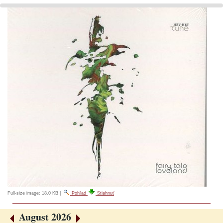
Full-size image:
18.0 KB
|
Pohľad
Stiahnuť
August 2026