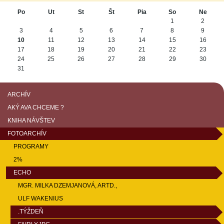
«
»
Po
Ut
St
Št
Pia
So
Ne
August
1
2
3
4
5
6
7
8
9
10
11
12
13
14
15
16
17
18
19
20
21
22
23
24
25
26
27
28
29
30
31
ARCHÍV
AKÝ AVA CHCEME ?
KNIHA NÁVŠTEV
FOTOARCHÍV
PROGRAMY
2%
ECHO
MGR. MILKA DZEMJANOVÁ, ARTD.,
ULF WAKENIUS
.TÝŽDEŇ