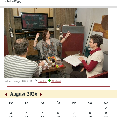
/
Milka12.jpg
Full-size image:
136.6 KB
|
Pohľad
Stiahnuť
August 2026
«
»
Po
Ut
St
Št
Pia
So
Ne
August
1
2
3
4
5
6
7
8
9