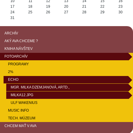
10
11
12
13
14
15
16
17
18
19
20
21
22
23
24
25
26
27
28
29
30
31
ARCHÍV
AKÝ AVA CHCEME ?
KNIHA NÁVŠTEV
FOTOARCHÍV
PROGRAMY
2%
ECHO
MGR. MILKA DZEMJANOVÁ, ARTD.,
MILKA12.JPG
ULF WAKENIUS
MUSIC INFO
TECH. MÚZEUM
CHCEM MAŤ V AVA