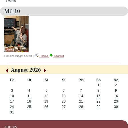
/
Mil 10
Mil 10
Full-size image:
5.6 KB
|
Pohľad
Stiahnuť
August 2026
«
»
Po
Ut
St
Št
Pia
So
Ne
August
1
2
3
4
5
6
7
8
9
10
11
12
13
14
15
16
17
18
19
20
21
22
23
24
25
26
27
28
29
30
31
ARCHÍV