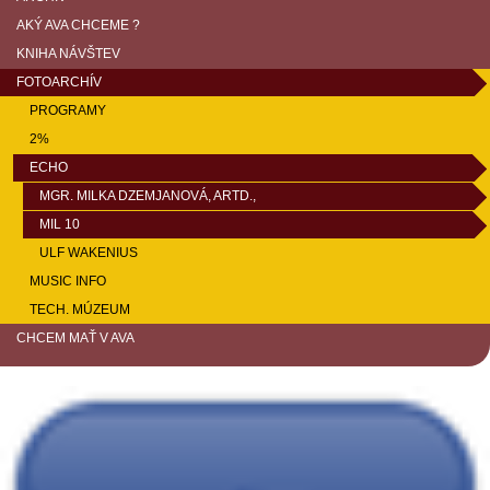
AKÝ AVA CHCEME ?
KNIHA NÁVŠTEV
FOTOARCHÍV
PROGRAMY
2%
ECHO
MGR. MILKA DZEMJANOVÁ, ARTD.,
MIL 10
ULF WAKENIUS
MUSIC INFO
TECH. MÚZEUM
CHCEM MAŤ V AVA