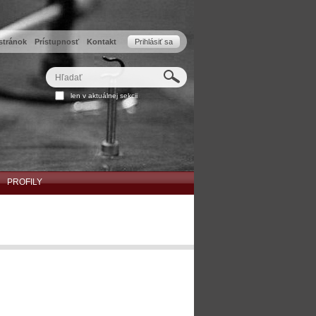
stránok
Prístupnosť
Kontakt
Prihlásiť sa
Hľadať
Rozšírené
len v aktuálnej sekcii
vyhľadávanie...
PROFILY