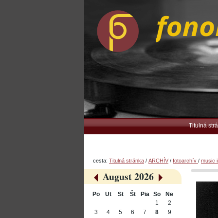
Preskočiť
Osobné
na
nástroje
obsah.
|
Na
navigáciu
Navigation
Titulná str
cesta:
Titulná stránka
/
ARCHÍV
/
fotoarchív
/
music i
August 2026
«
»
Po
Ut
St
Št
Pia
So
Ne
August
1
2
3
4
5
6
7
8
9