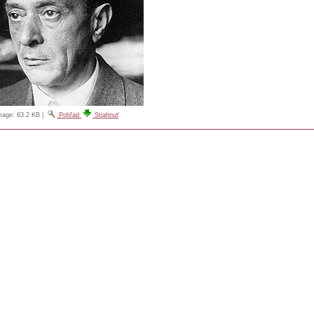
image:
63.2 KB
|
Pohľad
Stiahnuť