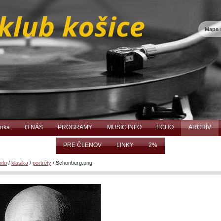
Mapa 
ánka
O NÁS
PROGRAMY
MUSIC INFO
ECHO
ARCHÍV
PRE ČLENOV
LINKY
2%
nfo
/
klasika
/
portréty
/
Schonberg.png