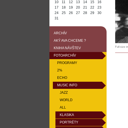
10
11
12
13
14
15
16
17
18
19
20
21
22
23
24
25
26
27
28
29
30
31
ARCHÍV
AKÝ AVA CHCEME ?
Full-size 
KNIHA NÁVŠTEV
FOTOARCHÍV
PROGRAMY
2%
ECHO
MUSIC INFO
JAZZ
WORLD
ALL
KLASIKA
PORTRÉTY