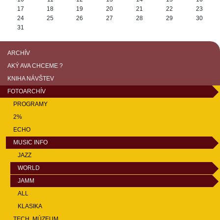
17
18
19
20
21
22
23
24
25
26
27
28
29
30
31
ARCHÍV
AKÝ AVA CHCEME ?
KNIHA NÁVŠTEV
FOTOARCHÍV
PROGRAMY
2%
ECHO
MUSIC INFO
JAZZ
WORLD
JAMM
ALL
KLASIKA
TECH. MÚZEUM