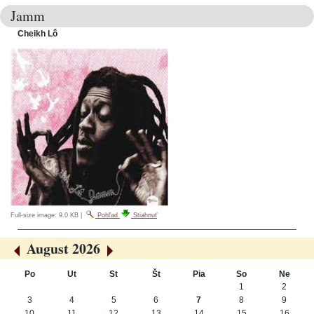
Jamm
Cheikh Lô
Full-size image:
9.0 KB
|
Pohľad
Stiahnuť
August 2026
«
»
Po
Ut
St
Št
Pia
So
Ne
August
1
2
3
4
5
6
7
8
9
10
11
12
13
14
15
16