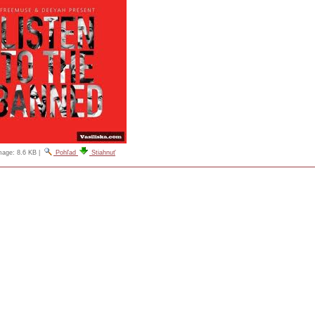
image:
8.6 KB
|
Pohľad
Stiahnuť