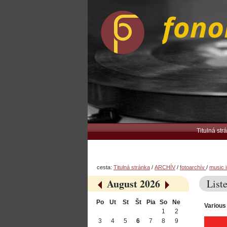
Preskočiť
Osobné
na
nástroje
obsah.
|
Na
navigáciu
Navigation
Titulná str
cesta:
Titulná stránka
/
ARCHÍV
/
fotoarchív
/
music i
August 2026
List
«
»
Po
Ut
St
Št
Pia
So
Ne
Various
August
1
2
3
4
5
6
7
8
9