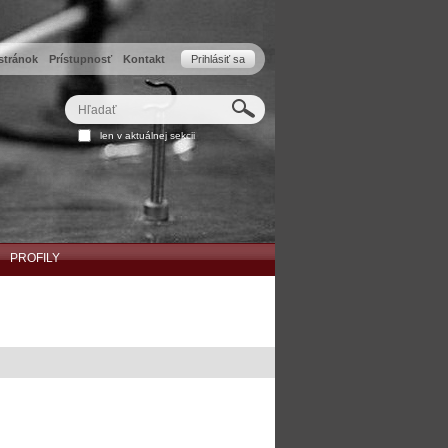
stránok
Prístupnosť
Kontakt
Prihlásiť sa
Hľadať
Rozšírené
len v aktuálnej sekcii
vyhľadávanie...
PROFILY