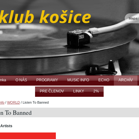
Mapa 
ánka
O NÁS
PROGRAMY
MUSIC INFO
ECHO
ARCHÍV
PRE ČLENOV
LINKY
2%
nfo
/
WORLD
/
Listen To Banned
en To Banned
 Artists