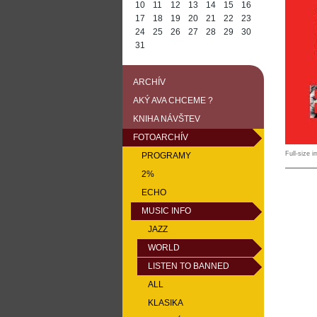
10
11
12
13
14
15
16
17
18
19
20
21
22
23
24
25
26
27
28
29
30
31
ARCHÍV
AKÝ AVA CHCEME ?
KNIHA NÁVŠTEV
FOTOARCHÍV
Full-size 
PROGRAMY
2%
ECHO
MUSIC INFO
JAZZ
WORLD
LISTEN TO BANNED
ALL
KLASIKA