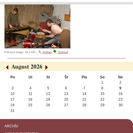
Full-size image:
16.2 KB
|
Pohľad
Stiahnuť
August 2026
«
»
Po
Ut
St
Št
Pia
So
Ne
August
1
2
3
4
5
6
7
8
9
10
11
12
13
14
15
16
17
18
19
20
21
22
23
24
25
26
27
28
29
30
31
ARCHÍV