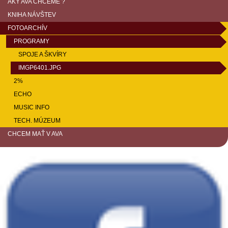
AKÝ AVA CHCEME ?
KNIHA NÁVŠTEV
FOTOARCHÍV
PROGRAMY
SPOJE A ŠKVÍRY
IMGP6401.JPG
2%
ECHO
MUSIC INFO
TECH. MÚZEUM
CHCEM MAŤ V AVA