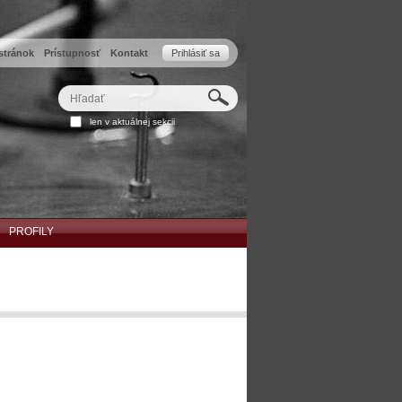
stránok
Prístupnosť
Kontakt
Prihlásiť sa
Hľadať
Rozšírené
len v aktuálnej sekcii
vyhľadávanie...
PROFILY