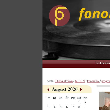
Preskočiť
Osobné
na
nástroje
obsah.
|
Na
navigáciu
Navigation
Titulná str
cesta:
Titulná stránka
/
ARCHÍV
/
fotoarchív
/
progr
August 2026
«
»
Po
Ut
St
Št
Pia
So
Ne
August
1
2
3
4
5
6
7
8
9