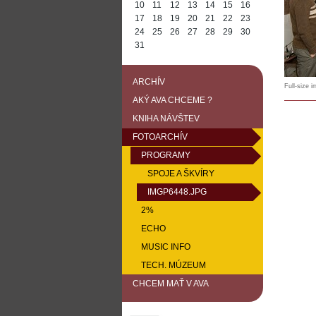
10
11
12
13
14
15
16
17
18
19
20
21
22
23
24
25
26
27
28
29
30
31
ARCHÍV
Full-size 
AKÝ AVA CHCEME ?
KNIHA NÁVŠTEV
FOTOARCHÍV
PROGRAMY
SPOJE A ŠKVÍRY
IMGP6448.JPG
2%
ECHO
MUSIC INFO
TECH. MÚZEUM
CHCEM MAŤ V AVA