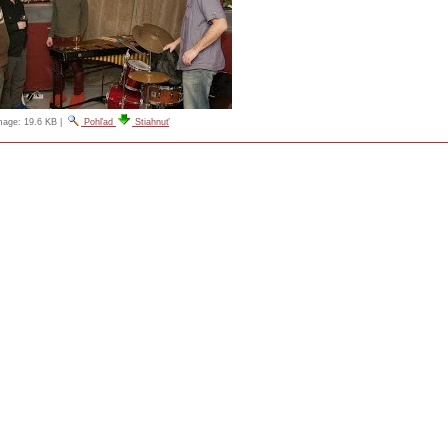
image:
19.6 KB
|
Pohľad
Stiahnuť