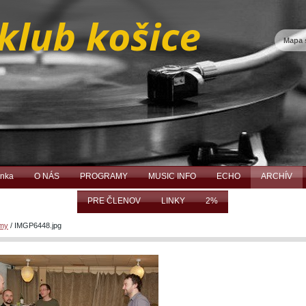
Mapa 
ánka
O NÁS
PROGRAMY
MUSIC INFO
ECHO
ARCHÍV
PRE ČLENOV
LINKY
2%
amy
/
IMGP6448.jpg