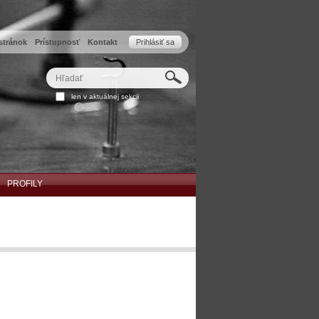
stránok
Prístupnosť
Kontakt
Prihlásiť sa
Hľadať
Rozšírené
len v aktuálnej sekcii
vyhľadávanie...
PROFILY