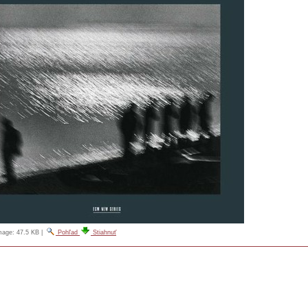
image:
47.5 KB
|
Pohľad
Stiahnuť