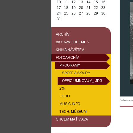
10
11
12
13
14
15
16
17
18
19
20
21
22
23
24
25
26
27
28
29
30
31
ARCHÍV
AKÝ AVA CHCEME ?
KNIHA NÁVŠTEV
FOTOARCHÍV
PROGRAMY
SPOJE A ŠKVÍRY
OFFICIUMNOVUM_.JPG
2%
ECHO
Full-size 
MUSIC INFO
TECH. MÚZEUM
CHCEM MAŤ V AVA