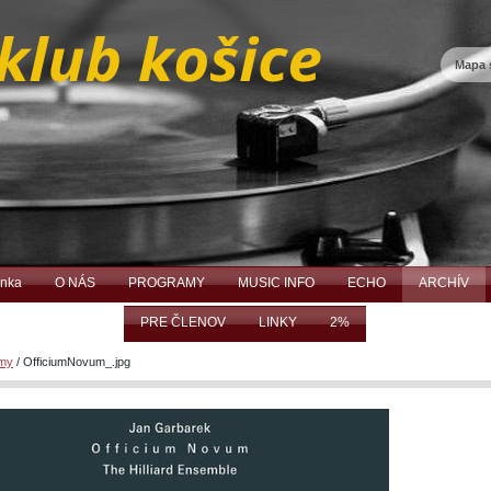
Mapa 
ánka
O NÁS
PROGRAMY
MUSIC INFO
ECHO
ARCHÍV
PRE ČLENOV
LINKY
2%
amy
/
OfficiumNovum_.jpg