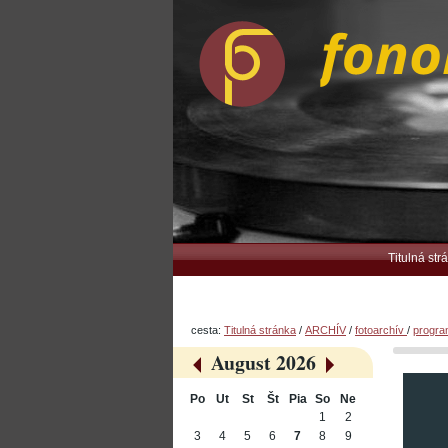
Preskočiť
Osobné
na
nástroje
obsah.
|
Na
navigáciu
Navigation
Titulná str
cesta:
Titulná stránka
/
ARCHÍV
/
fotoarchív
/
progr
August 2026
«
»
Po
Ut
St
Št
Pia
So
Ne
August
1
2
3
4
5
6
7
8
9