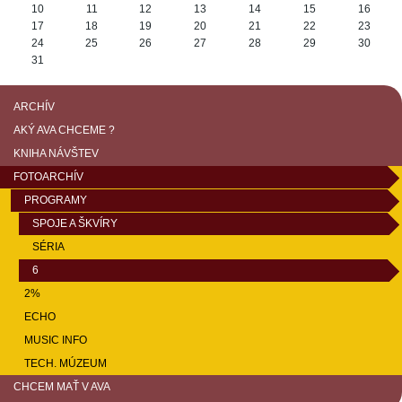
10
11
12
13
14
15
16
17
18
19
20
21
22
23
24
25
26
27
28
29
30
31
ARCHÍV
AKÝ AVA CHCEME ?
KNIHA NÁVŠTEV
FOTOARCHÍV
PROGRAMY
SPOJE A ŠKVÍRY
SÉRIA
6
2%
ECHO
MUSIC INFO
TECH. MÚZEUM
CHCEM MAŤ V AVA