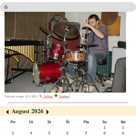
6
Full-size image:
42.4 KB
|
Pohľad
Stiahnuť
August 2026
«
»
Po
Ut
St
Št
Pia
So
Ne
August
1
2
3
4
5
6
7
8
9