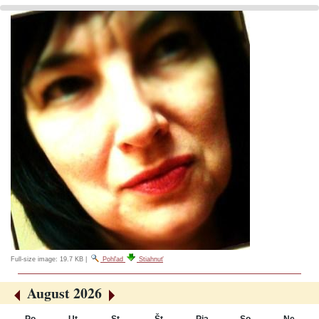
Full-size image:
19.7 KB
|
Pohľad
Stiahnuť
August 2026
«
»