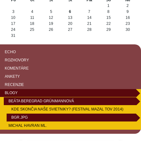
Po
Ut
St
Št
Pia
So
Ne
August
1
2
3
4
5
6
7
8
9
10
11
12
13
14
15
16
17
18
19
20
21
22
23
24
25
26
27
28
29
30
31
ECHO
ROZHOVORY
KOMENTÁRE
ANKETY
RECENZIE
BLOGY
BEÁTA BEREGRAD GRÜNMANNOVÁ
KDE SKONČIA NAŠE SVIETNIKY? (FESTIVAL MAZAL TOV 2014)
BGR.JPG
MICHAL HAVRAN ML.