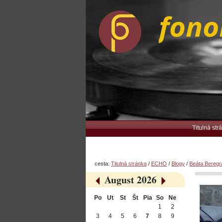
Preskočiť
Osobné
na
nástroje
obsah.
|
Na
navigáciu
Navigation
Titulná str
cesta:
Titulná stránka
/
ECHO
/
Blogy
/
Beáta Bereg
August 2026
«
»
Po
Ut
St
Št
Pia
So
Ne
August
1
2
3
4
5
6
7
8
9