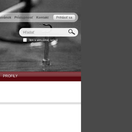
stránok
Prístupnosť
Kontakt
Prihlásiť sa
Hľadať
Rozšírené
len v aktuálnej sekcii
vyhľadávanie...
PROFILY