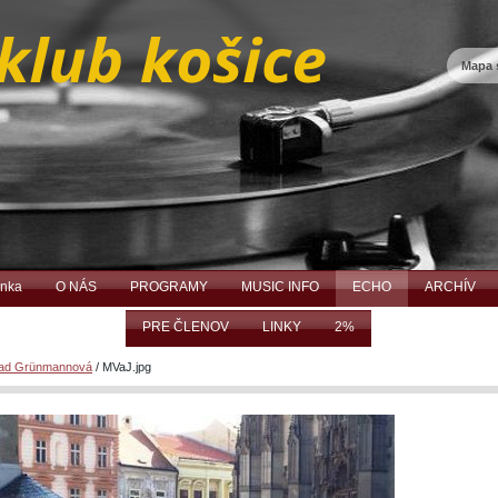
Mapa 
ánka
O NÁS
PROGRAMY
MUSIC INFO
ECHO
ARCHÍV
PRE ČLENOV
LINKY
2%
rad Grünmannová
/
MVaJ.jpg