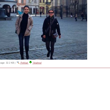
image:
32.2 KB
|
Pohľad
Stiahnuť