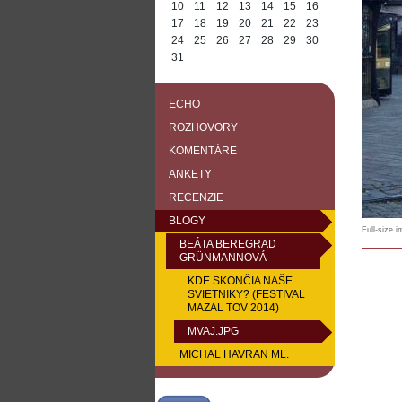
10
11
12
13
14
15
16
17
18
19
20
21
22
23
24
25
26
27
28
29
30
31
ECHO
ROZHOVORY
KOMENTÁRE
ANKETY
RECENZIE
BLOGY
Full-size 
BEÁTA BEREGRAD
GRÜNMANNOVÁ
KDE SKONČIA NAŠE
SVIETNIKY? (FESTIVAL
MAZAL TOV 2014)
MVAJ.JPG
MICHAL HAVRAN ML.