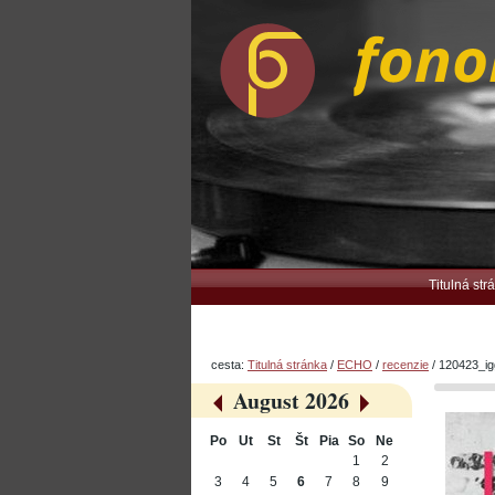
Preskočiť
Osobné
na
nástroje
obsah.
|
Na
navigáciu
Navigation
Titulná str
cesta:
Titulná stránka
/
ECHO
/
recenzie
/
120423_ig
August 2026
«
»
Po
Ut
St
Št
Pia
So
Ne
August
1
2
3
4
5
6
7
8
9