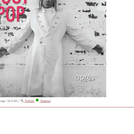
image:
32.8 KB
|
Pohľad
Stiahnuť