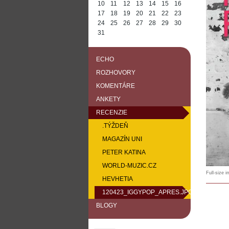
10
11
12
13
14
15
16
17
18
19
20
21
22
23
24
25
26
27
28
29
30
31
ECHO
ROZHOVORY
KOMENTÁRE
ANKETY
RECENZIE
.TÝŽDEŇ
MAGAZÍN UNI
PETER KATINA
WORLD-MUZIC.CZ
Full-size 
HEVHETIA
120423_IGGYPOP_APRES.JPG
BLOGY