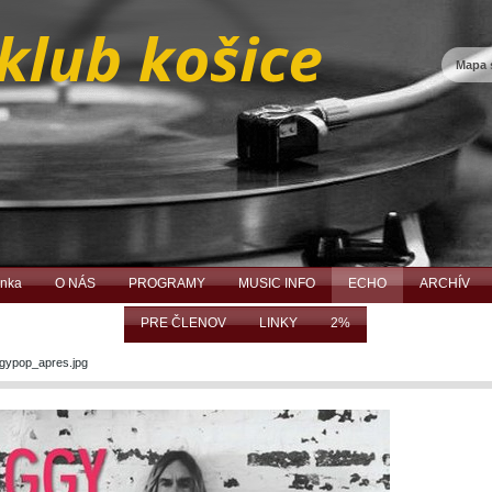
Mapa 
ánka
O NÁS
PROGRAMY
MUSIC INFO
ECHO
ARCHÍV
PRE ČLENOV
LINKY
2%
gypop_apres.jpg