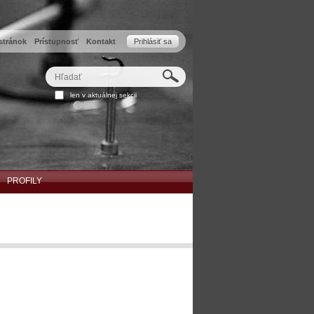
stránok
Prístupnosť
Kontakt
Prihlásiť sa
Hľadať
Rozšírené
len v aktuálnej sekcii
vyhľadávanie...
PROFILY