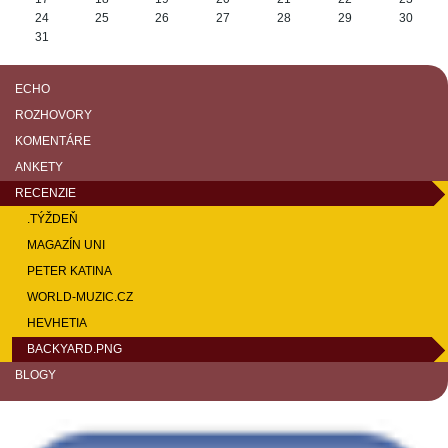
24
25
26
27
28
29
30
31
ECHO
ROZHOVORY
KOMENTÁRE
ANKETY
RECENZIE
.TÝŽDEŇ
MAGAZÍN UNI
PETER KATINA
WORLD-MUZIC.CZ
HEVHETIA
BACKYARD.PNG
BLOGY