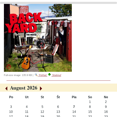
Full-size image:
135.9 KB
|
Pohľad
Stiahnuť
August 2026
«
»
Po
Ut
St
Št
Pia
So
Ne
August
1
2
3
4
5
6
7
8
9
10
11
12
13
14
15
16
17
18
19
20
21
22
23