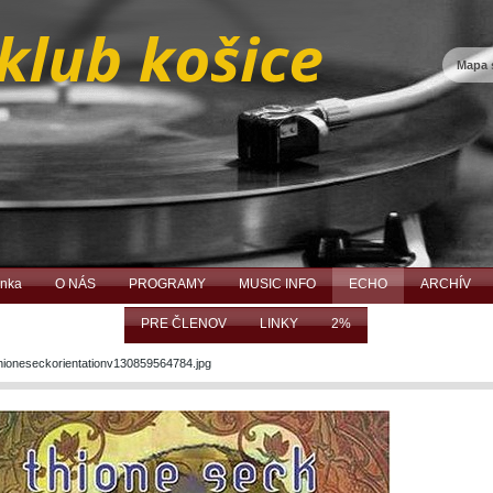
Mapa 
ánka
O NÁS
PROGRAMY
MUSIC INFO
ECHO
ARCHÍV
PRE ČLENOV
LINKY
2%
hioneseckorientationv130859564784.jpg