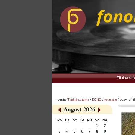
Preskočiť
Osobné
na
nástroje
obsah.
|
Na
navigáciu
Navigation
Titulná str
cesta:
Titulná stránka
/
ECHO
/
recenzie
/
copy_of_t
August 2026
«
»
Po
Ut
St
Št
Pia
So
Ne
August
1
2
3
4
5
6
7
8
9