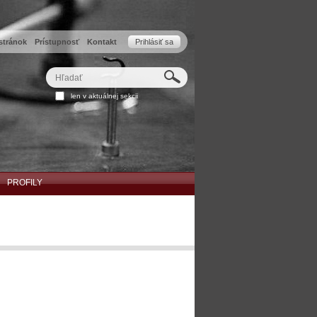
stránok
Prístupnosť
Kontakt
Prihlásiť sa
Hľadať
Rozšírené
len v aktuálnej sekcii
vyhľadávanie...
PROFILY