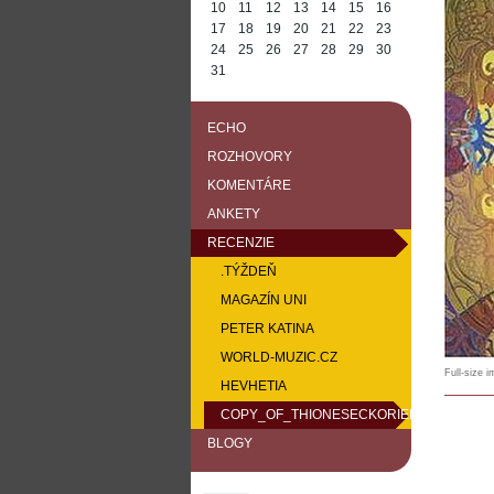
10
11
12
13
14
15
16
17
18
19
20
21
22
23
24
25
26
27
28
29
30
31
ECHO
ROZHOVORY
KOMENTÁRE
ANKETY
RECENZIE
.TÝŽDEŇ
MAGAZÍN UNI
PETER KATINA
WORLD-MUZIC.CZ
Full-size 
HEVHETIA
COPY_OF_THIONESECKORIENTATIONV130
BLOGY