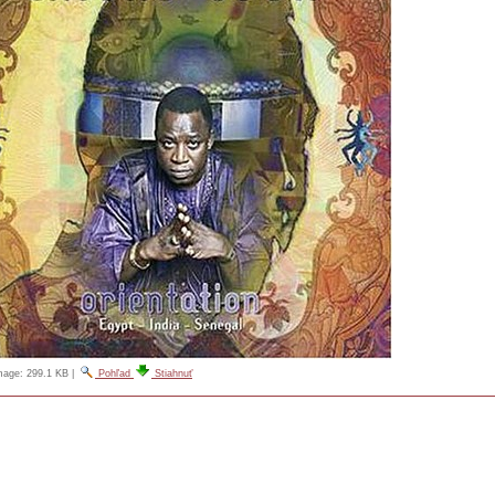
image:
299.1 KB
|
Pohľad
Stiahnuť
859564784.JPG