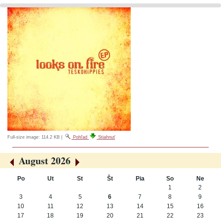
Full-size image:
114.2 KB
|
Pohľad
Stiahnuť
August 2026
«
»
Po
Ut
St
Št
Pia
So
Ne
August
1
2
3
4
5
6
7
8
9
10
11
12
13
14
15
16
17
18
19
20
21
22
23