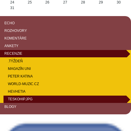
24
25
26
27
28
29
30
31
ECHO
ROZHOVORY
KOMENTÁRE
ANKETY
RECENZIE
.TÝŽDEŇ
MAGAZÍN UNI
PETER KATINA
WORLD-MUZIC.CZ
HEVHETIA
TESKOHIP.JPG
BLOGY