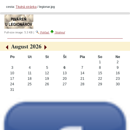
cesta:
Titulná stránka
/
legionar.jpg
Full-size image:
5.3 KB
|
Pohľad
Stiahnuť
August 2026
«
»
Po
Ut
St
Št
Pia
So
Ne
August
1
2
3
4
5
6
7
8
9
10
11
12
13
14
15
16
17
18
19
20
21
22
23
24
25
26
27
28
29
30
31