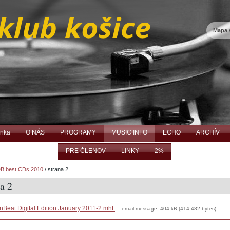
Mapa 
ánka
O NÁS
PROGRAMY
MUSIC INFO
ECHO
ARCHÍV
PRE ČLENOV
LINKY
2%
B best CDs 2010
/
strana 2
a 2
Beat Digital Edition January 2011-2.mht
— email message, 404 kB (414,482 bytes)