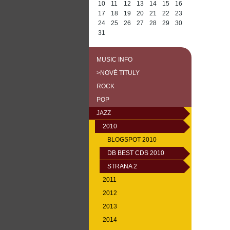
10
11
12
13
14
15
16
17
18
19
20
21
22
23
24
25
26
27
28
29
30
31
MUSIC INFO
>NOVÉ TITULY
ROCK
POP
JAZZ
2010
BLOGSPOT 2010
DB BEST CDS 2010
STRANA 2
2011
2012
2013
2014