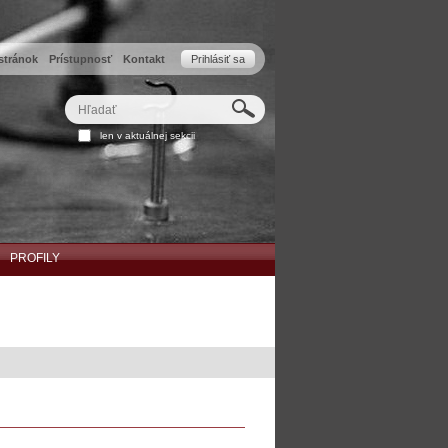
stránok
Prístupnosť
Kontakt
Prihlásiť sa
Hľadať
Rozšírené
len v aktuálnej sekcii
vyhľadávanie...
PROFILY