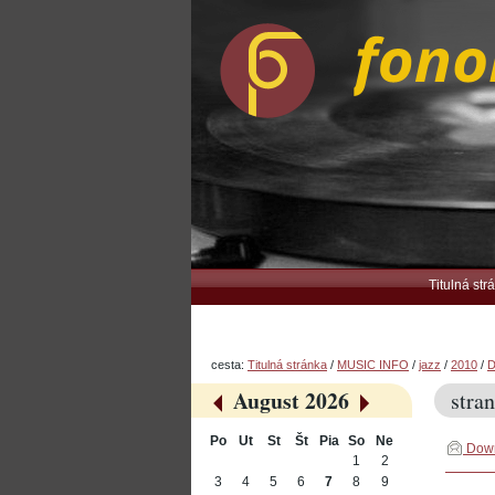
Preskočiť
Osobné
na
nástroje
obsah.
|
Na
navigáciu
Navigation
Titulná str
cesta:
Titulná stránka
/
MUSIC INFO
/
jazz
/
2010
/
D
August 2026
stran
«
»
Po
Ut
St
Št
Pia
So
Ne
Down
August
1
2
3
4
5
6
7
8
9