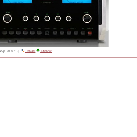
image:
31.5 KB
|
Pohľad
Stiahnuť