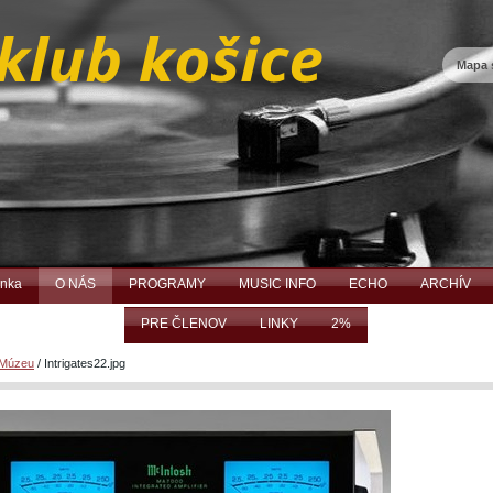
Mapa 
ánka
O NÁS
PROGRAMY
MUSIC INFO
ECHO
ARCHÍV
PRE ČLENOV
LINKY
2%
 Múzeu
/
Intrigates22.jpg