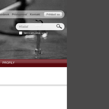
stránok
Prístupnosť
Kontakt
Prihlásiť sa
Hľadať
Rozšírené
len v aktuálnej sekcii
vyhľadávanie...
PROFILY