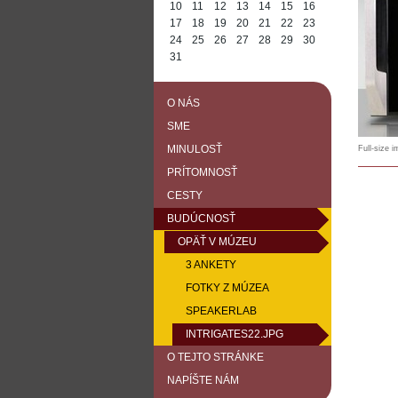
10
11
12
13
14
15
16
17
18
19
20
21
22
23
24
25
26
27
28
29
30
31
O NÁS
SME
MINULOSŤ
Full-size 
PRÍTOMNOSŤ
CESTY
BUDÚCNOSŤ
OPÄŤ V MÚZEU
3 ANKETY
FOTKY Z MÚZEA
SPEAKERLAB
INTRIGATES22.JPG
O TEJTO STRÁNKE
NAPÍŠTE NÁM