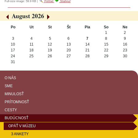
Full-size image:
59.9 KB
|
Pohľad
Stiahnuť
August 2026
«
»
Po
Ut
St
Št
Pia
So
Ne
August
1
2
3
4
5
6
7
8
9
10
11
12
13
14
15
16
17
18
19
20
21
22
23
24
25
26
27
28
29
30
31
O NÁS
SME
MINULOSŤ
PRÍTOMNOSŤ
CESTY
BUDÚCNOSŤ
OPÄŤ V MÚZEU
3 ANKETY