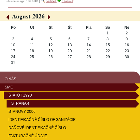
Full-size image:
166.6 KB
|
Pohľad
Stiahnuť
August 2026
«
»
Po
Ut
St
Št
Pia
So
Ne
August
1
2
3
4
5
6
7
8
9
10
11
12
13
14
15
16
17
18
19
20
21
22
23
24
25
26
27
28
29
30
31
O NÁS
SME
ŠTATÚT 1990
STRANA 4
STANOVY 2006
IDENTIFIKAČNÉ ČÍSLO ORGANIZÁCIE.
DAŇOVÉ IDENTIFIKAČNÉ ČÍSLO.
FAKTURAČNÉ ÚDAJE