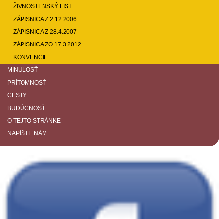
ŽIVNOSTENSKÝ LIST
ZÁPISNICA Z 2.12.2006
ZÁPISNICA Z 28.4.2007
ZÁPISNICA ZO 17.3.2012
KONVENCIE
MINULOSŤ
PRÍTOMNOSŤ
CESTY
BUDÚCNOSŤ
O TEJTO STRÁNKE
NAPÍŠTE NÁM