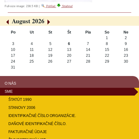
Full-size image:
238.5 KB
|
Pohľad
Stiahnuť
August 2026
«
»
Po
Ut
St
Št
Pia
So
Ne
August
1
2
3
4
5
6
7
8
9
10
11
12
13
14
15
16
17
18
19
20
21
22
23
24
25
26
27
28
29
30
31
O NÁS
SME
ŠTATÚT 1990
STANOVY 2006
IDENTIFIKAČNÉ ČÍSLO ORGANIZÁCIE.
DAŇOVÉ IDENTIFIKAČNÉ ČÍSLO.
FAKTURAČNÉ ÚDAJE