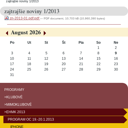
zajtrajšie noviny 1/2013
zajtrajšie noviny 1/2013
zn-2013-01.pdf.pdf
— PDF document, 10,703 kB (10,960,390 bytes)
August 2026
«
»
Po
Ut
St
Št
Pia
So
Ne
August
1
2
3
4
5
6
7
8
9
10
11
12
13
14
15
16
17
18
19
20
21
22
23
24
25
26
27
28
29
30
31
PROGRAMY
>KLUBOVÉ
>MIMOKLUBOVÉ
>EHMK 2013
PROGRAM OC 19.-20.1.2013
IPHONE