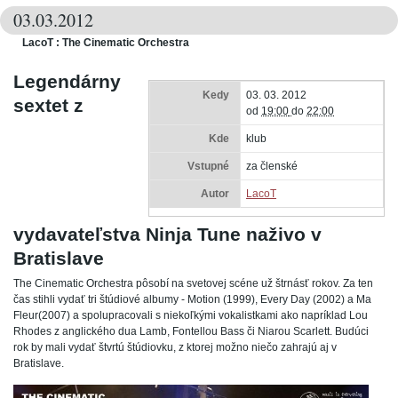
03.03.2012
LacoT : The Cinematic Orchestra
Legendárny
Kedy
03. 03. 2012
sextet z
od
19:00
do
22:00
Kde
klub
Vstupné
za členské
Autor
LacoT
vydavateľstva Ninja Tune naživo v
Bratislave
The Cinematic Orchestra pôsobí na svetovej scéne už štrnásť rokov. Za ten
čas stihli vydať tri štúdiové albumy - Motion (1999), Every Day (2002) a Ma
Fleur(2007) a spolupracovali s niekoľkými vokalistkami ako napríklad Lou
Rhodes z anglického dua Lamb, Fontellou Bass či Niarou Scarlett. Budúci
rok by mali vydať štvrtú štúdiovku, z ktorej možno niečo zahrajú aj v
Bratislave.