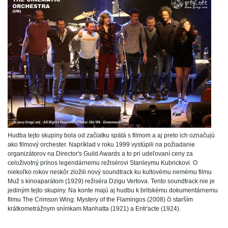
Hudba tejto skupiny bola od začiatku spätá s filmom a aj preto ich označujú
ako filmový orchester. Napríklad v roku 1999 vystúpili na požiadanie
organizátorov na Director's Guild Awards a to pri udeľovaní ceny za
celoživotný prínos legendárnemu režisérovi Stanleymu Kubrickovi. O
niekoľko rokov neskôr zložili nový soundtrack ku kultovému nemému filmu
Muž s kinoaparátom (1929) režiséra Dzigu Vertova. Tento soundtrack nie je
jediným tejto skupiny. Na konte majú aj hudbu k britskému dokumentárnemu
filmu The Crimson Wing: Mystery of the Flamingos (2008) či starším
krátkometrážnym snímkam Manhatta (1921) a Entr'acte (1924).