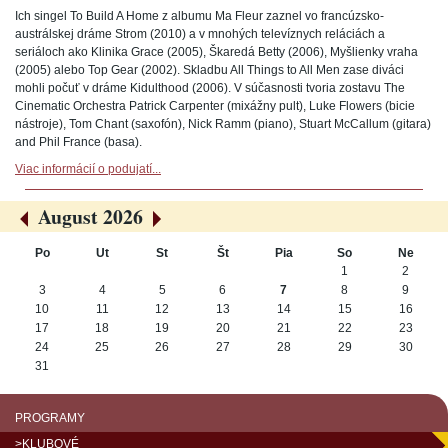
Ich singel To Build A Home z albumu Ma Fleur zaznel vo francúzsko-
austrálskej dráme Strom (2010) a v mnohých televíznych reláciách a
seriáloch ako Klinika Grace (2005), Škaredá Betty (2006), Myšlienky vraha
(2005) alebo Top Gear (2002). Skladbu All Things to All Men zase diváci
mohli počuť v dráme Kidulthood (2006). V súčasnosti tvoria zostavu The
Cinematic Orchestra Patrick Carpenter (mixážny pult), Luke Flowers (bicie
nástroje), Tom Chant (saxofón), Nick Ramm (piano), Stuart McCallum (gitara)
and Phil France (basa).
Viac informácií o podujatí...
August 2026
«
»
Po
Ut
St
Št
Pia
So
Ne
August
1
2
3
4
5
6
7
8
9
10
11
12
13
14
15
16
17
18
19
20
21
22
23
24
25
26
27
28
29
30
31
PROGRAMY
>KLUBOVÉ