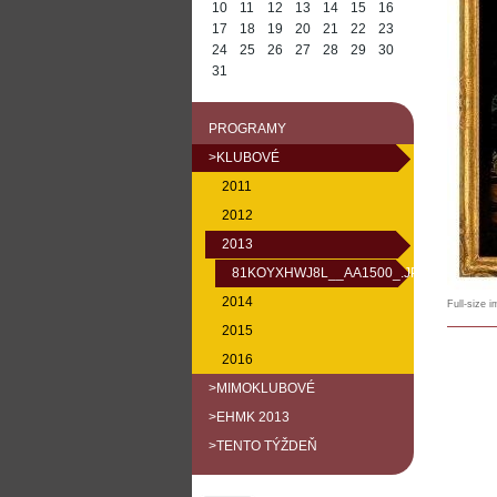
10
11
12
13
14
15
16
17
18
19
20
21
22
23
24
25
26
27
28
29
30
31
PROGRAMY
>KLUBOVÉ
2011
2012
2013
81KOYXHWJ8L__AA1500_.JPG
2014
Full-size 
2015
2016
>MIMOKLUBOVÉ
>EHMK 2013
>TENTO TÝŽDEŇ