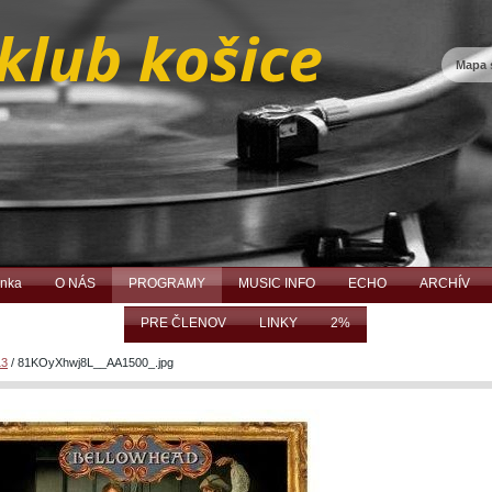
Mapa 
ánka
O NÁS
PROGRAMY
MUSIC INFO
ECHO
ARCHÍV
PRE ČLENOV
LINKY
2%
13
/
81KOyXhwj8L__AA1500_.jpg