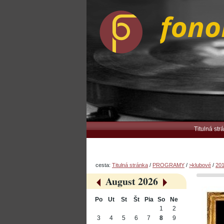
Preskočiť
Osobné
na
nástroje
obsah.
|
Na
navigáciu
Navigation
Titulná str
cesta:
Titulná stránka
/
PROGRAMY
/
>klubové
/
20
August 2026
«
»
Po
Ut
St
Št
Pia
So
Ne
August
1
2
3
4
5
6
7
8
9