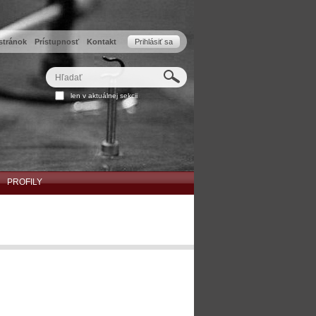
stránok
Prístupnosť
Kontakt
Prihlásiť sa
Hľadať
Rozšírené
len v aktuálnej sekcii
vyhľadávanie...
PROFILY