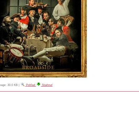
image:
30.0 KB
|
Pohľad
Stiahnuť