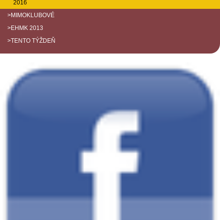
2016
>MIMOKLUBOVÉ
>EHMK 2013
>TENTO TÝŽDEŇ