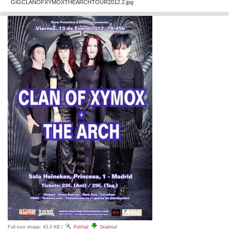
GIGCLANOFXYMOXTHEARCHTOUR2012.2.jpg
Full-size image:
43.0 KB
|
Pohľad
Stiahnuť