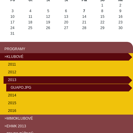
Po
Ut
St
Št
Pia
So
Ne
August
1
2
3
4
5
6
7
8
9
10
11
12
13
14
15
16
17
18
19
20
21
22
23
24
25
26
27
28
29
30
31
PROGRAMY
>KLUBOVÉ
2011
2012
2013
GUAPO.JPG
2014
2015
2016
>MIMOKLUBOVÉ
>EHMK 2013