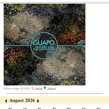
Full-size image:
55.2 KB
|
Pohľad
Stiahnuť
August 2026
«
»