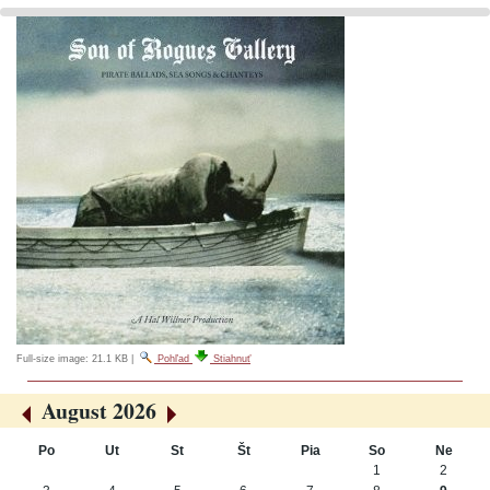
Full-size image:
21.1 KB
|
Pohľad
Stiahnuť
August 2026
«
»
Po
Ut
St
Št
Pia
So
Ne
August
1
2