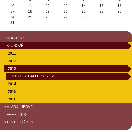
3
4
5
6
7
8
9
10
11
12
13
14
15
16
17
18
19
20
21
22
23
24
25
26
27
28
29
30
31
PROGRAMY
>KLUBOVÉ
2011
2012
2013
ROGUES_GALLERY_2.JPG
2014
2015
2016
>MIMOKLUBOVÉ
>EHMK 2013
>TENTO TÝŽDEŇ