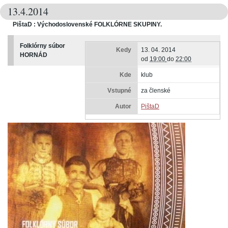
13.4.2014
PištaD : Východoslovenské FOLKLÓRNE SKUPINY.
Folklórny súbor
Kedy
13. 04. 2014
HORNÁD
od
19:00
do
22:00
Kde
klub
Vstupné
za členské
Autor
PištaD