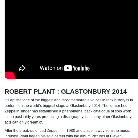
ROBERT PLANT : GLASTONBURY 2014
It’s apt that one of the biggest and most memorable voices in rock history is to
perform on the world’s biggest stage at Glastonbury 2014. The former Led
Zeppelin singer has established a phenomenal back catalogue of solo work
in the past thirty years producing a discography that many other Glastonbury
acts can only dream of.
After the break-up of Led Zeppelin in 1980 and a spell away from the music
industry, Plant began his solo career with the album Pictures at Eleven,