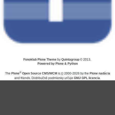
Fonoklub Plone Theme
by
Quintagroup
© 2013.
Powered by Plone & Python
®
The
Plone
Open Source CMS/WCM
is
©
2000-2026 by the
Plone nadácia
and friends. Distribučné podmienky určuje
GNU GPL licencia
.