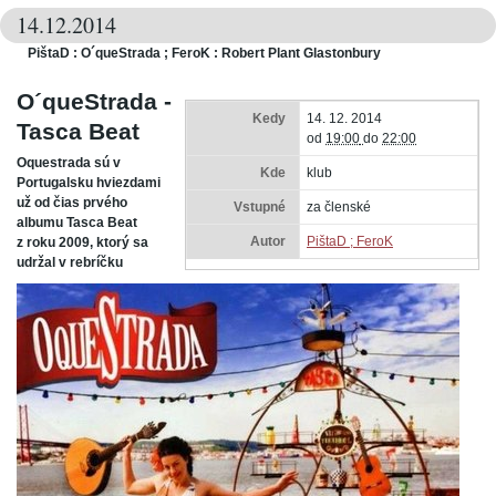
14.12.2014
PištaD : O´queStrada ; FeroK : Robert Plant Glastonbury
O´queStrada -
Kedy
14. 12. 2014
Tasca Beat
od
19:00
do
22:00
Oquestrada sú v
Kde
klub
Portugalsku hviezdami
už od čias prvého
Vstupné
za členské
albumu Tasca Beat
Autor
PištaD ; FeroK
z roku 2009, ktorý sa
udržal v rebríčku