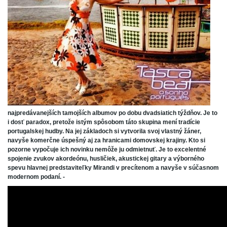
najpredávanejších tamojších albumov po dobu dvadsiatich týždňov. Je to
i dosť paradox, pretože istým spôsobom táto skupina mení tradície
portugalskej hudby. Na jej základoch si vytvorila svoj vlastný žáner,
navyše komerčne úspešný aj za hranicami domovskej krajiny. Kto si
pozorne vypočuje ich novinku nemôže ju odmietnuť. Je to excelentné
spojenie zvukov akordeónu, husličiek, akustickej gitary a výborného
spevu hlavnej predstaviteľky Mirandi v precítenom a navyše v súčasnom
modernom podaní. -