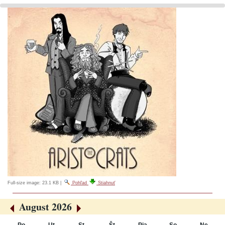
Full-size image:
23.1 KB
|
Pohľad
Stiahnuť
August 2026
«
»