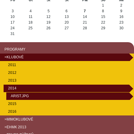
Po
Ut
St
Št
Pia
So
Ne
August
1
2
3
4
5
6
7
8
9
10
11
12
13
14
15
16
17
18
19
20
21
22
23
24
25
26
27
28
29
30
31
PROGRAMY
>KLUBOVÉ
2011
2012
2013
2014
ARIST.JPG
2015
2016
>MIMOKLUBOVÉ
>EHMK 2013