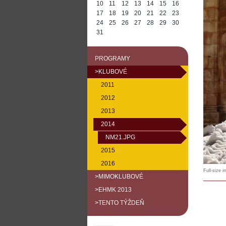
10
11
12
13
14
15
16
17
18
19
20
21
22
23
24
25
26
27
28
29
30
31
PROGRAMY
>KLUBOVÉ
2011
2012
2013
2014
NM21.JPG
2015
2016
Full-size 
>MIMOKLUBOVÉ
>EHMK 2013
>TENTO TÝŽDEŇ