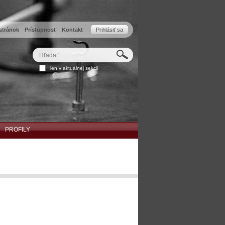
stránok
Prístupnosť
Kontakt
Prihlásiť sa
Hľadať
Rozšírené
len v aktuálnej sekcii
vyhľadávanie...
PROFILY