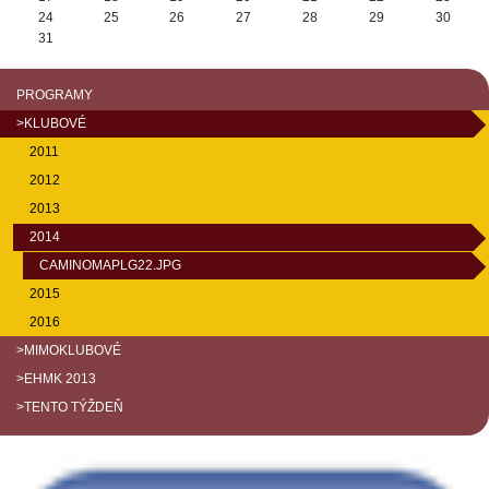
24
25
26
27
28
29
30
31
PROGRAMY
>KLUBOVÉ
2011
2012
2013
2014
CAMINOMAPLG22.JPG
2015
2016
>MIMOKLUBOVÉ
>EHMK 2013
>TENTO TÝŽDEŇ