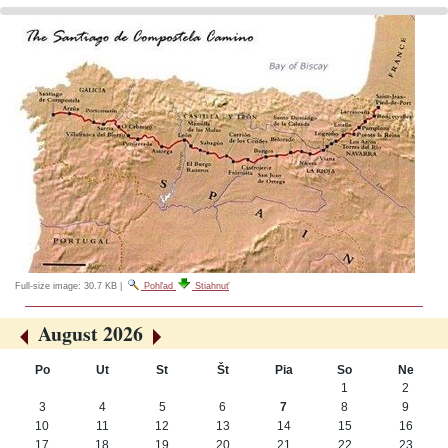
Full-size image:
30.7 KB
|
Pohľad
Stiahnuť
August 2026
«
»
Po
Ut
St
Št
Pia
So
Ne
August
1
2
3
4
5
6
7
8
9
10
11
12
13
14
15
16
17
18
19
20
21
22
23