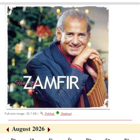
Full-size image:
20.7 KB
|
Pohľad
Stiahnuť
August 2026
«
»