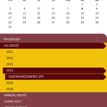
Po
Ut
St
Št
Pia
So
Ne
August
1
2
3
4
5
6
7
8
9
10
11
12
13
14
15
16
17
18
19
20
21
22
23
24
25
26
27
28
29
30
31
PROGRAMY
>KLUBOVÉ
2011
2012
2013
2014
GHEORGHEZAMFIR2.JPG
2015
2016
>MIMOKLUBOVÉ
>EHMK 2013