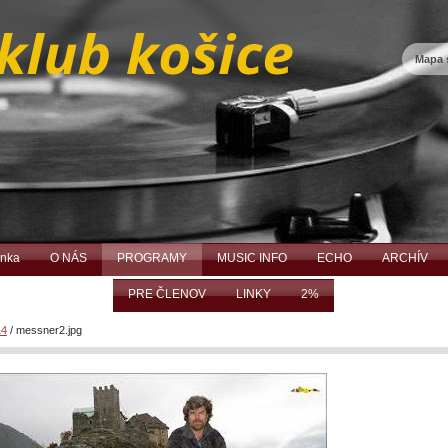
Mapa 
ánka
O NÁS
PROGRAMY
MUSIC INFO
ECHO
ARCHÍV
PRE ČLENOV
LINKY
2%
14
/
messner2.jpg