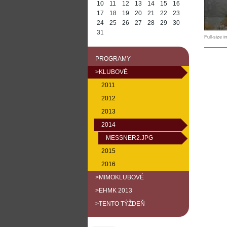
10
11
12
13
14
15
16
17
18
19
20
21
22
23
24
25
26
27
28
29
30
31
Full-size 
PROGRAMY
>KLUBOVÉ
2011
2012
2013
2014
MESSNER2.JPG
2015
2016
>MIMOKLUBOVÉ
>EHMK 2013
>TENTO TÝŽDEŇ