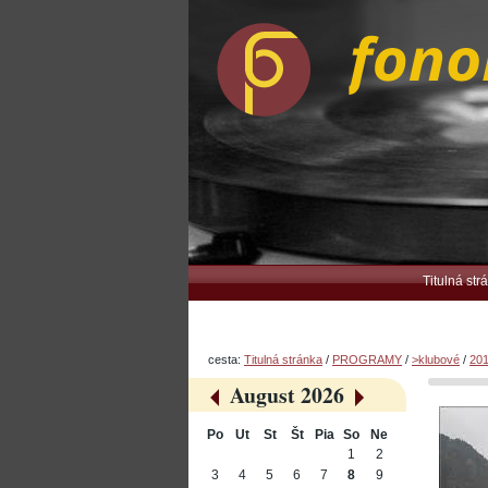
Preskočiť
Osobné
na
nástroje
obsah.
|
Na
navigáciu
Navigation
Titulná str
cesta:
Titulná stránka
/
PROGRAMY
/
>klubové
/
20
August 2026
«
»
Po
Ut
St
Št
Pia
So
Ne
August
1
2
3
4
5
6
7
8
9