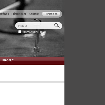
stránok
Prístupnosť
Kontakt
Prihlásiť sa
Hľadať
Rozšírené
len v aktuálnej sekcii
vyhľadávanie...
PROFILY