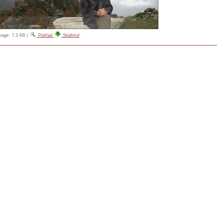
image:
7.3 KB
|
Pohľad
Stiahnuť