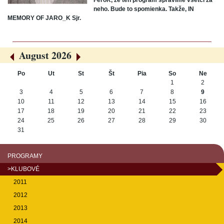
FeroK, že ten program spravíme všetci za
neho. Bude to spomienka. Takže, IN
MEMORY OF JARO_K Sjr.
August 2026
«
»
Po
Ut
St
Št
Pia
So
Ne
August
1
2
3
4
5
6
7
8
9
10
11
12
13
14
15
16
17
18
19
20
21
22
23
24
25
26
27
28
29
30
31
PROGRAMY
>KLUBOVÉ
2011
2012
2013
2014