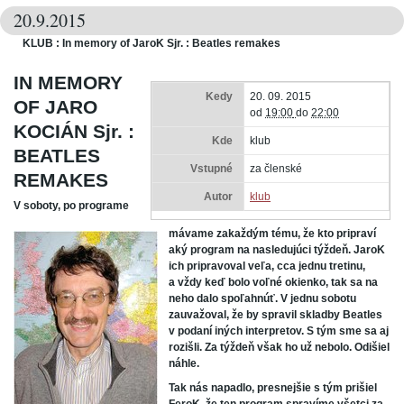
20.9.2015
KLUB : In memory of JaroK Sjr. : Beatles remakes
IN MEMORY
Kedy
20. 09. 2015
OF JARO
od
19:00
do
22:00
KOCIÁN Sjr. :
Kde
klub
BEATLES
Vstupné
za členské
REMAKES
Autor
klub
V soboty, po programe
mávame zakaždým tému, že kto pripraví
aký program na nasledujúci týždeň. JaroK
ich pripravoval veľa, cca jednu tretinu,
a vždy keď bolo voľné okienko, tak sa na
neho dalo spoľahnúť. V jednu sobotu
zauvažoval, že by spravil skladby Beatles
v podaní iných interpretov. S tým sme sa aj
rozišli. Za týždeň však ho už nebolo. Odišiel
náhle.
Tak nás napadlo, presnejšie s tým prišiel