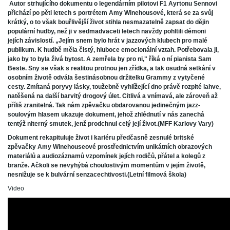
Autor strhujícího dokumentu o legendárním pilotovi F1 Ayrtonu Sennovi
přichází po pěti letech s portrétem Amy Winehousové, která se za svůj
krátký, o to však bouřlivější život stihla nesmazatelně zapsat do dějin
populární hudby, než ji v sedmadvaceti letech navždy pohltili démoni
jejích závislostí. „Jejím snem bylo hrát v jazzových klubech pro malé
publikum. K hudbě měla čistý, hluboce emocionální vztah. Potřebovala ji,
jako by to byla živá bytost. A zemřela by pro ni," říká o ní pianista Sam
Beste. Sny se však s realitou protnou jen zřídka, a tak osudná setkání v
osobním životě odvála šestinásobnou držitelku Grammy z vytyčené
cesty. Zmítaná poryvy lásky, toužebně vyhlížející dno právě rozpité lahve,
natěšená na další barvitý drogový úlet. Citlivá a vnímavá, ale zároveň až
příliš zranitelná. Tak nám zpěvačku obdarovanou jedinečným jazz-
soulovým hlasem ukazuje dokument, jehož zhlédnutí v nás zanechá
tentýž niterný smutek, jenž prodchnul celý její život.(MFF Karlovy Vary)
Dokument rekapituluje život i kariéru předčasně zesnulé britské
zpěvačky Amy Winehouseové prostřednictvím unikátních obrazových
materiálů a audiozáznamů vzpomínek jejích rodičů, přátel a kolegů z
branže. Ačkoli se nevyhýbá choulostivým momentům v jejím životě,
nesnižuje se k bulvární senzacechtivosti.(Letní filmová škola)
Video