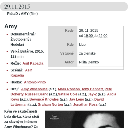
29.11.2015
PištaD : AMY (film)
Amy
Kedy
29. 11. 2015
Dokumentární /
od
19:00
do
22:00
Životopisný /
Hudební
Kde
klub
Velká Británie, 2015,
Vstupné
za členské
128 min
Autor
Pišta Demko
Režie:
Asif Kapadia
Scénář:
Asif
Kapadia
Hudba:
Antonio Pinto
Hrají:
Amy Winehouse
(
a.z.
),
Mark Ronson
,
Tony Bennett
,
Pete
Doherty
,
Russell Brand
(
a.z.
),
Natalie Cole
(
a.z.
),
Jay-Z
(
a.z.
),
Alicia
Keys
(
a.z.
),
Beyoncé Knowles
(
a.z.
),
Jay Leno
(
a.z.
),
David
Letterman
(
a.z.
),
Graham Norton
(
a.z.
),
Jonathan Ross
(
a.z.
)
Kým ve skutečnosti
byla dívka, která stojí
za slavným jménem
Amy Winehouse? Co