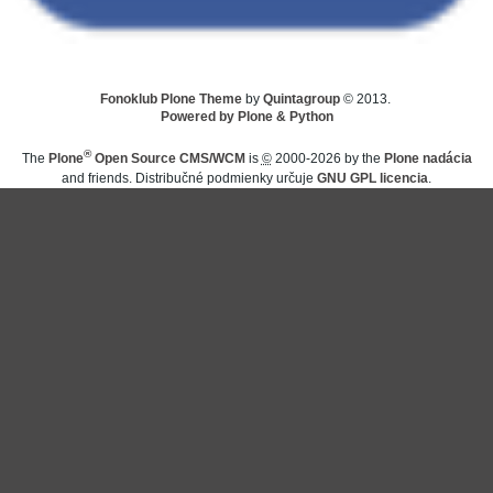
Fonoklub Plone Theme
by
Quintagroup
© 2013.
Powered by Plone & Python
®
The
Plone
Open Source CMS/WCM
is
©
2000-2026 by the
Plone nadácia
and friends. Distribučné podmienky určuje
GNU GPL licencia
.