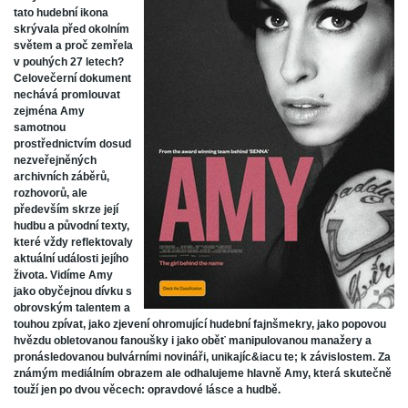
tato hudební ikona
skrývala před okolním
světem a proč zemřela
v pouhých 27 letech?
Celovečerní dokument
nechává promlouvat
zejména Amy
samotnou
prostřednictvím dosud
nezveřejněných
archivních záběrů,
rozhovorů, ale
především skrze její
hudbu a původní texty,
které vždy reflektovaly
aktuální události jejího
života. Vidíme Amy
jako obyčejnou dívku s
obrovským talentem a
touhou zpívat, jako zjevení ohromující hudební fajnšmekry, jako popovou
hvězdu obletovanou fanoušky i jako oběť manipulovanou manažery a
pronásledovanou bulvárními novináři, unikajíc&iacu te; k závislostem. Za
známým mediálním obrazem ale odhalujeme hlavně Amy, která skutečně
touží jen po dvou věcech: opravdové lásce a hudbě.