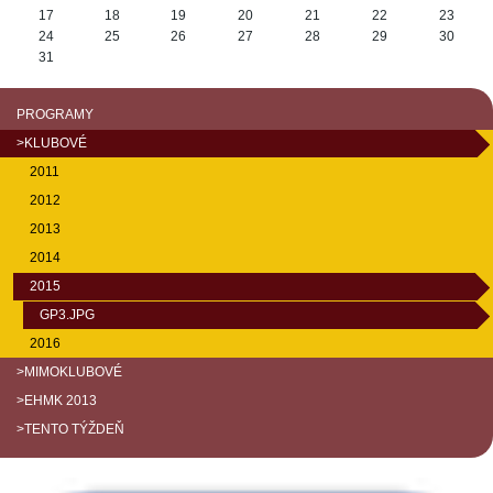
17
18
19
20
21
22
23
24
25
26
27
28
29
30
31
PROGRAMY
>KLUBOVÉ
2011
2012
2013
2014
2015
GP3.JPG
2016
>MIMOKLUBOVÉ
>EHMK 2013
>TENTO TÝŽDEŇ