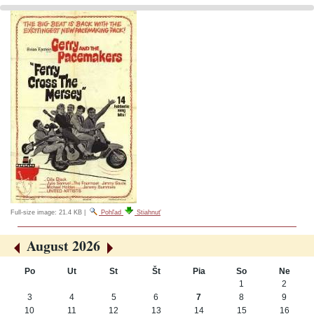
Full-size image:
21.4 KB
|
Pohľad
Stiahnuť
August 2026
«
»
Po
Ut
St
Št
Pia
So
Ne
August
1
2
3
4
5
6
7
8
9
10
11
12
13
14
15
16