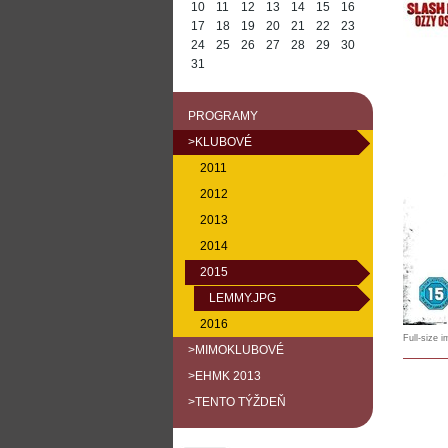
10
11
12
13
14
15
16
17
18
19
20
21
22
23
24
25
26
27
28
29
30
31
PROGRAMY
>KLUBOVÉ
2011
2012
2013
2014
2015
LEMMY.JPG
2016
Full-size 
>MIMOKLUBOVÉ
>EHMK 2013
>TENTO TÝŽDEŇ