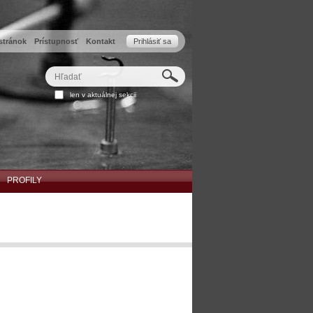
stránok
Prístupnosť
Kontakt
Prihlásiť sa
Hľadať
Rozšírené
len v aktuálnej sekcii
vyhľadávanie...
PROFILY