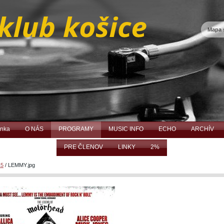
Mapa 
ánka
O NÁS
PROGRAMY
MUSIC INFO
ECHO
ARCHÍV
PRE ČLENOV
LINKY
2%
15
/
LEMMY.jpg