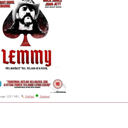
image:
125.7 KB
|
Pohľad
Stiahnuť