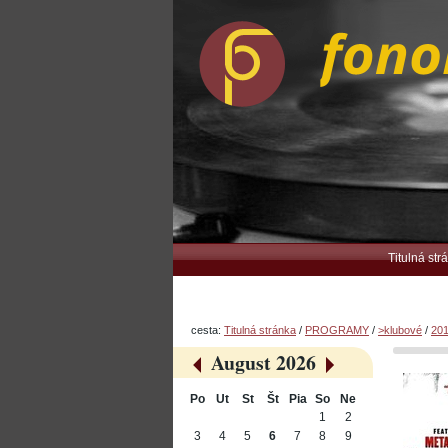
Preskočiť
Osobné
na
nástroje
obsah.
|
Na
navigáciu
Navigation
Titulná str
cesta:
Titulná stránka
/
PROGRAMY
/
>klubové
/
20
August 2026
«
»
Po
Ut
St
Št
Pia
So
Ne
August
1
2
3
4
5
6
7
8
9