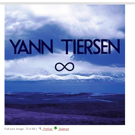
Full-size image:
73.4 KB
|
Pohľad
Stiahnuť