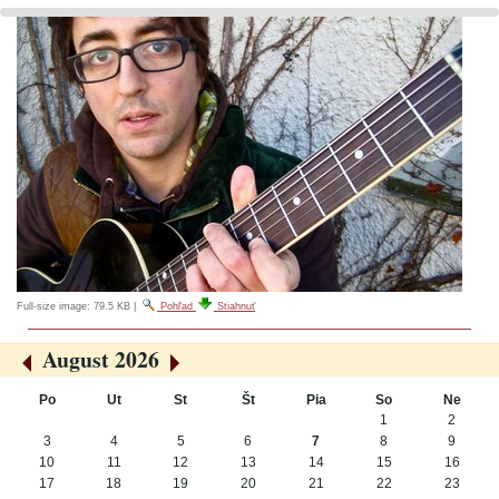
Full-size image:
79.5 KB
|
Pohľad
Stiahnuť
August 2026
«
»
Po
Ut
St
Št
Pia
So
Ne
August
1
2
3
4
5
6
7
8
9
10
11
12
13
14
15
16
17
18
19
20
21
22
23