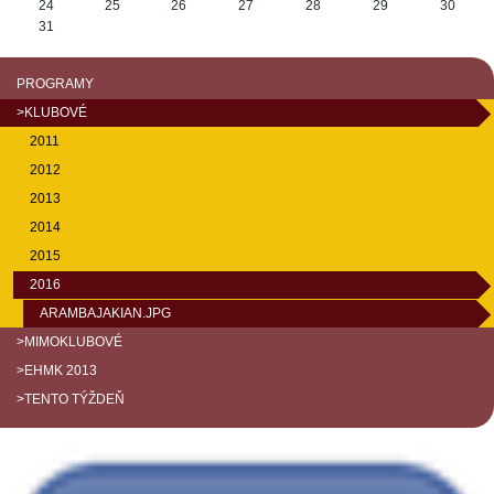
24
25
26
27
28
29
30
31
PROGRAMY
>KLUBOVÉ
2011
2012
2013
2014
2015
2016
ARAMBAJAKIAN.JPG
>MIMOKLUBOVÉ
>EHMK 2013
>TENTO TÝŽDEŇ