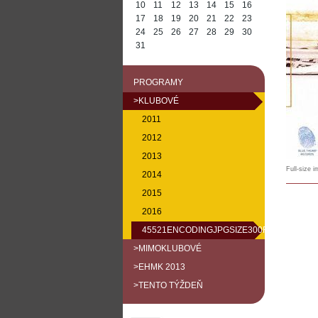
10
11
12
13
14
15
16
17
18
19
20
21
22
23
24
25
26
27
28
29
30
31
PROGRAMY
>KLUBOVÉ
2011
2012
2013
Full-size 
2014
2015
2016
45521ENCODINGJPGSIZE300FALLBACKDE
>MIMOKLUBOVÉ
>EHMK 2013
>TENTO TÝŽDEŇ