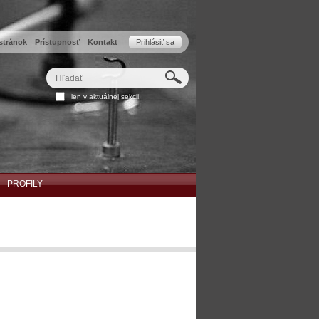
stránok
Prístupnosť
Kontakt
Prihlásiť sa
Hľadať
Rozšírené
len v aktuálnej sekcii
vyhľadávanie...
PROFILY