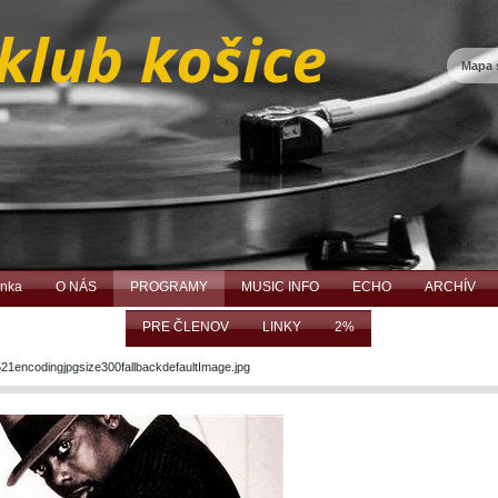
Mapa 
ánka
O NÁS
PROGRAMY
MUSIC INFO
ECHO
ARCHÍV
PRE ČLENOV
LINKY
2%
21encodingjpgsize300fallbackdefaultImage.jpg