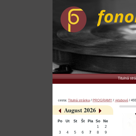
Preskočiť
Osobné
na
nástroje
obsah.
|
Na
navigáciu
Navigation
Titulná str
cesta:
Titulná stránka
/
PROGRAMY
/
>klubové
/
455
August 2026
«
»
Po
Ut
St
Št
Pia
So
Ne
August
1
2
3
4
5
6
7
8
9