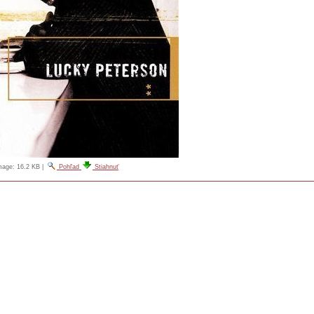
image:
16.2 KB
|
Pohľad
Stiahnuť
FAULTIMAGE.JPG