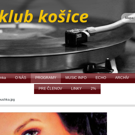
Mapa 
ánka
O NÁS
PROGRAMY
MUSIC INFO
ECHO
ARCHÍV
PRE ČLENOV
LINKY
2%
ushka.jpg