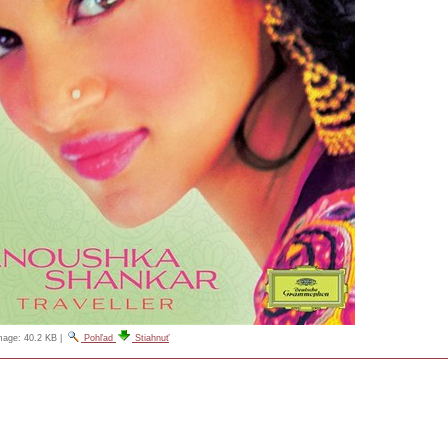
image:
40.2 KB
|
Pohľad
Stiahnuť