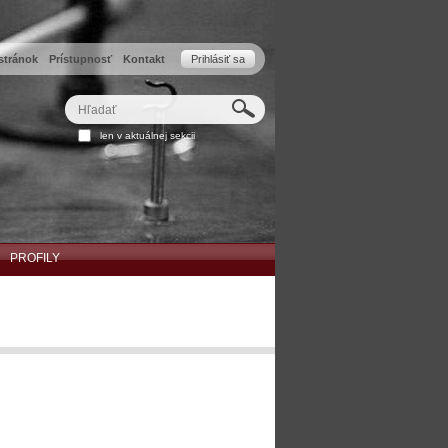
stránok
Prístupnosť
Kontakt
Prihlásiť sa
Hľadať
Rozšírené
len v aktuálnej sekcii
vyhľadávanie...
PROFILY