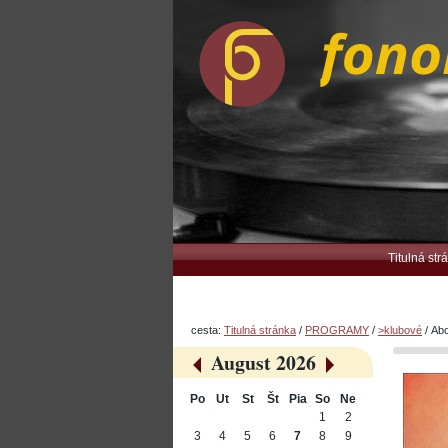
Preskočiť
Osobné
na
nástroje
obsah.
|
Na
navigáciu
Navigation
Titulná str
cesta:
Titulná stránka
/
PROGRAMY
/
>klubové
/
Abo
August 2026
«
»
Po
Ut
St
Št
Pia
So
Ne
August
1
2
3
4
5
6
7
8
9