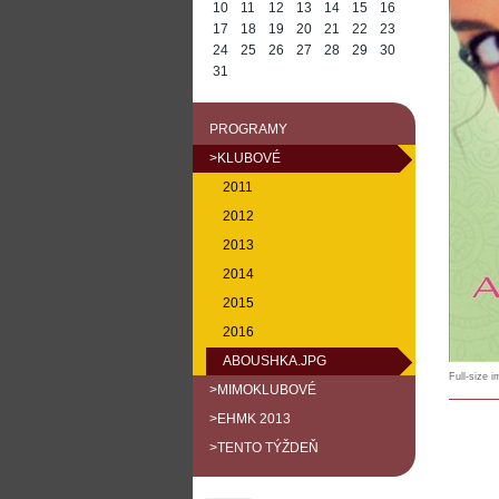
10
11
12
13
14
15
16
17
18
19
20
21
22
23
24
25
26
27
28
29
30
31
PROGRAMY
>KLUBOVÉ
2011
2012
2013
2014
2015
2016
ABOUSHKA.JPG
Full-size 
>MIMOKLUBOVÉ
>EHMK 2013
>TENTO TÝŽDEŇ